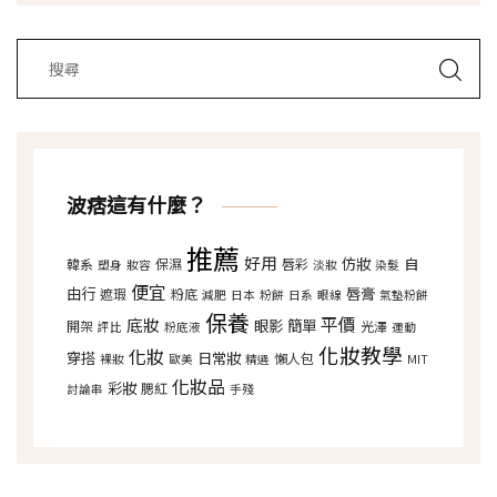
波痞這有什麼？
推薦
好用
仿妝
自
韓系
保濕
唇彩
塑身
妝容
淡妝
染髮
便宜
由行
唇膏
遮瑕
粉底
減肥
日本
粉餅
日系
眼線
氣墊粉餅
保養
平價
底妝
眼影
簡單
開架
光澤
評比
粉底液
運動
化妝教學
化妝
穿搭
日常妝
懶人包
裸妝
歐美
精選
MIT
化妝品
彩妝
腮紅
討論串
手殘