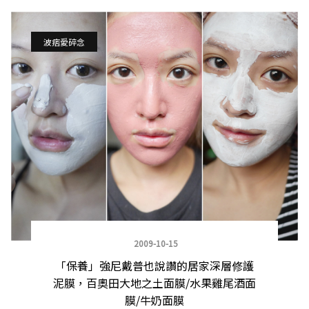
波痞愛碎念
2009-10-15
「保養」強尼戴普也說讚的居家深層修護
泥膜，百奧田大地之土面膜/水果雞尾酒面
膜/牛奶面膜