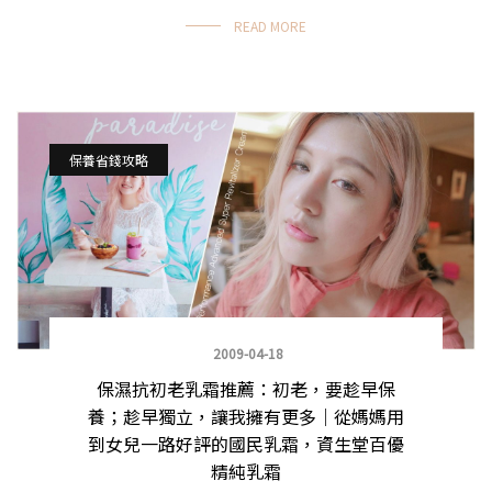
READ MORE
保養省錢攻略
2009-04-18
保濕抗初老乳霜推薦：初老，要趁早保
養；趁早獨立，讓我擁有更多｜從媽媽用
到女兒一路好評的國民乳霜，資生堂百優
精純乳霜