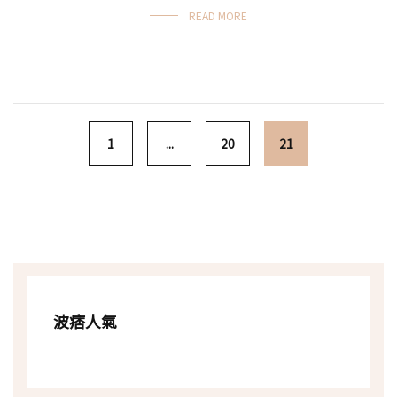
READ MORE
Posts navigation
1
...
20
21
波痞人氣