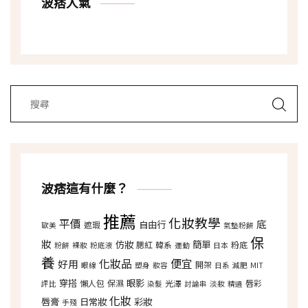
波痞人氣
波痞這有什麼？
推薦
化妝教學
平價
底
自由行
遮瑕
歐美
氣墊粉餅
保
妝
仿妝
簡單
腮紅
韓系
粉底
粉餅
裸妝
粉底液
運動
日本
養
化妝品
便宜
好用
開架
眼線
塑身
妝容
日系
減肥
MIT
穿搭
眼影
懶人包
保濕
光澤
唇彩
評比
染髮
討論串
淡妝
精選
化妝
唇膏
日常妝
彩妝
手殘