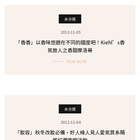
未分類
2012-11-05
「香香」以香味悠遊在不同的國度吧！Kiehl’s香
氛旅人之香甜摩洛哥
READ MORE
未分類
2012-11-04
「妝容」秋冬改妝必備，好人緣人見人愛氣質系簡
單紅潤電眼淡妝