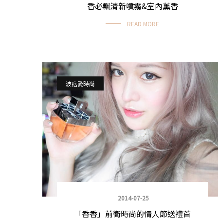
香必飄清新噴霧&室內薰香
READ MORE
波痞愛時尚
2014-07-25
「香香」前衛時尚的情人節送禮首