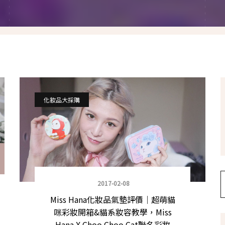
假髮變變變
香港自由行
塑身運動
台灣小旅行
減肥塑身週記
醫美小區
相聚好餐廳
化妝品大採購
2017-02-08
Miss Hana化妝品氣墊評價｜超萌貓
咪彩妝開箱&貓系妝容教學，Miss
Hana X Choo Choo Cat聯名彩妝