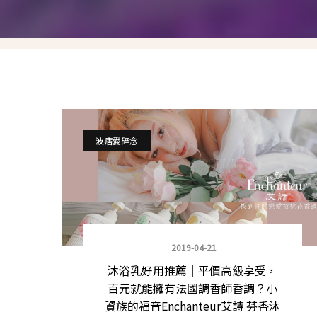
就愛仿妝
名人妝容解析
瘋狂特殊妝
我是底妝控
電力眉眼
波痞愛碎念
唇彩腮紅
超好用必敗刷具
化妝品收納
2019-04-21
沐浴乳好用推薦｜平價高級享受，
媽媽的日常妝
百元就能擁有法國調香師香調？小
資族的福音Enchanteur艾詩 芬香沐