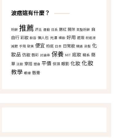
波痞這有什麼？
推薦
自
腮紅
開架
粉餅
評比
運動
日系
氣墊粉餅
好用
由行
彩妝
懶人包
光澤
遮瑕
妝容
裸妝
粉底液
便宜
化
日常妝
粉底
減肥
手殘
歐美
日本
精選
染髮
保養
妝品
底妝
仿妝
簡
唇彩
韓系
討論串
MIT
化妝
平價
化妝
單
穿搭
眼影
保濕
淡妝
塑身
教學
唇膏
眼線