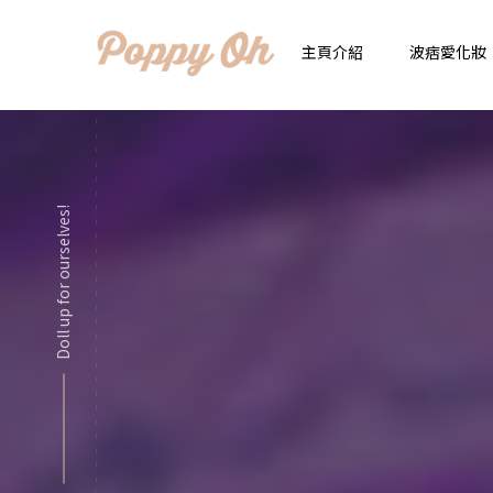
主頁介紹
波痞愛化妝
時
實用日常妝
顯
Doll up for ourselves!
化妝品用法解惑懶人
香
新手必看基礎化妝分
指
彩妝色彩學
自
化妝品大評比
想
化妝品大採購
飾