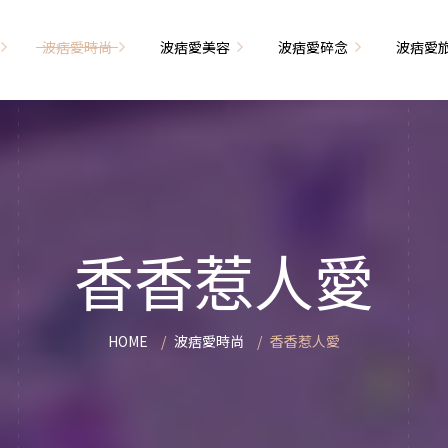
波痞愛時尚
波痞愛美容
波痞愛碎念
波痞愛
文青牢騷
尚單品大採購
海外網購教學
臉部保養
日本自由行
71的老屋改造
瘦穿搭
超強逛街地圖
私服穿搭
保養省錢攻略
首爾自由行
包
相片雜記
香惹人愛
季節穿搭
身體保養
峇里島自由行
香香惹人愛
解教學
小狗喔唷日記
甲也是閃亮亮
主題穿搭
簡易編髮教學
長灘島自由行
藝術大學生活
己動手手工做！
染燙日記
泰國自由行
HOME
波痞愛時尚
香香惹人愛
藝文活動
要什麼動手做
頭髮保養
巴黎自由行
品搭配
美髮小工具
美國自由行