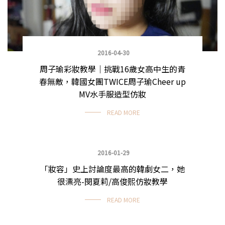
2016-04-30
周子瑜彩妝教學｜挑戰16歲女高中生的青
春無敵，韓國女團TWICE周子瑜Cheer up
MV水手服造型仿妝
READ MORE
2016-01-29
「妝容」史上討論度最高的韓劇女二，她
實用日常妝
很漂亮-閔夏莉/高俊熙仿妝教學
READ MORE