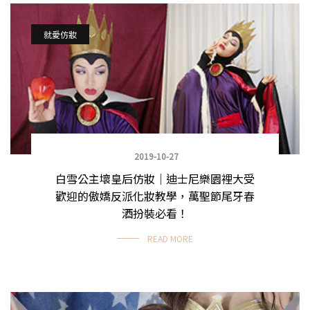
就愛仿妝
2019-10-27
白雪公主壞皇后仿妝｜迪士尼樂園裡大受
歡迎的傲嬌反派化妝教學，萬聖節尾牙春
酒扮裝必看！
READ MORE