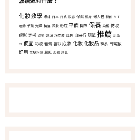
波痞這有什麼？
化妝教學
保濕
懶人包
眼線
日本
日系
妝容
塑身
粉餅
MIT
保養
平價
仿妝
光澤
粉底
開架
運動
手殘
精選
裸妝
染髮
推薦
眼影
穿搭
自由行
簡單
遮瑕
歐美
粉底液
減肥
討論
便宜
化妝
化妝品
底妝
彩妝
唇膏
日常妝
唇彩
韓系
串
好用
腮紅
氣墊粉餅
淡妝
評比