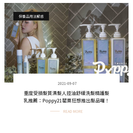
保養品用法解惑
2021-09-07
重度受損髮質漂髮人控油舒緩洗髮精護髮
乳推薦：Poppy21罌粟狂想推出髮品囉！
READ MORE