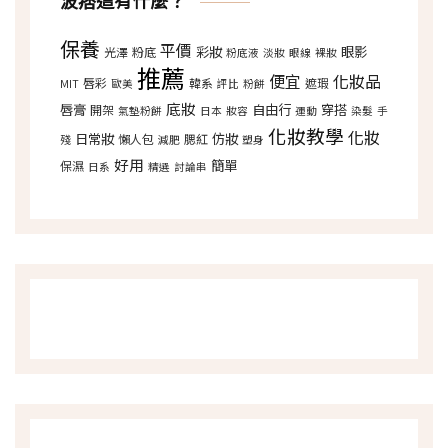
波痞這有什麼？
保養
平價
彩妝
眼影
光澤
粉底
粉底液
淡妝
眼線
裸妝
推薦
便宜
化妝品
唇彩
韓系
遮瑕
MIT
歐美
評比
粉餅
底妝
唇膏
自由行
穿搭
開架
氣墊粉餅
日本
妝容
運動
染髮
手
化妝教學
化妝
日常妝
仿妝
懶人包
腮紅
殘
減肥
塑身
好用
簡單
保濕
日系
精選
討論串