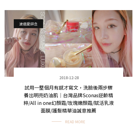
波痞愛碎念
2018-12-28
試用一整個月有感才寫文，洗臉後兩步驟
養出明亮奶油肌｜台灣品牌Sconas逆齡精
粹/All in one幻顏霜/玫瑰嫩顏霜/賦活乳液
面膜/護髮精華油誠意推薦
READ MORE