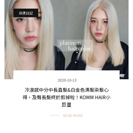
染燙日記
2020-10-13
冷漠感中分中長直髮&白金色漂髮染髮心
得，及臀長髮終於剪掉啦！KOMM HAIR小
巨蛋
READ MORE