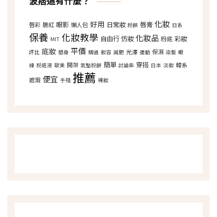
波痞這有什麼？
化妝
好用
眼影
日常妝
唇膏
唇彩
腮紅
懶人包
粉餅
日系
保養
化妝教學
化妝品
自由行
仿妝
彩妝
粉底
MIT
平價
底妝
光澤
保濕
評比
塑身
精選
妝容
減肥
運動
染髮
眼
簡單
穿搭
開架
韓系
線
粉底液
歐美
氣墊粉餅
討論串
日本
淡妝
推薦
便宜
遮瑕
手殘
裸妝