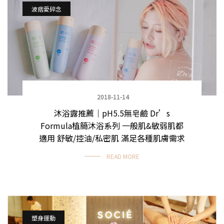
波痞愛碎念
2018-11-14
沐浴露推薦｜pH5.5無皂鹼 Dr’s
Formula植簡沐浴系列 一般肌&敏弱肌都
適用 舒敏/控油/私密肌 滿足各種肌膚需求
READ MORE
塑身運動