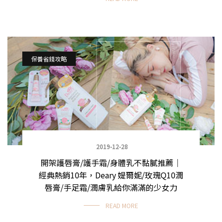
保養省錢攻略
2019-12-28
開架護唇膏/護手霜/身體乳不黏膩推薦｜
經典熱銷10年，Deary 媞爾妮/玫瑰Q10潤
唇膏/手足霜/潤膚乳給你滿滿的少女力
READ MORE