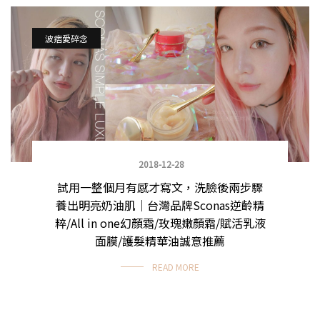
波痞愛碎念
2018-12-28
試用一整個月有感才寫文，洗臉後兩步驟
養出明亮奶油肌｜台灣品牌Sconas逆齡精
粹/All in one幻顏霜/玫瑰嫩顏霜/賦活乳液
面膜/護髮精華油誠意推薦
READ MORE