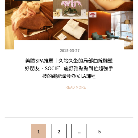
2018-03-27
美體SPA推薦｜久站久坐的局部曲線雕塑
好朋友，SOCIE’施舒雅點點到位超強手
技的纖能量極塑V.I.A課程
READ MORE
Posts navigation
1
2
...
5