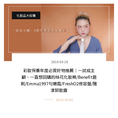
化妝品大採購
2019-03-18
彩妝保養年度必買好物推薦｜一試成主
顧、一直想回購的絲花化妝棉/Benefit眉
刷/Emma1997勻嫩霜/FreshO2修容盤/雅
漾卸妝露
READ MORE