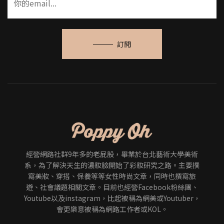
訂閱
經營網路社群9年多的老屁股，畢業於台北藝術大學美術
系，為了解決天生的濃妝臉開始了彩妝研究之路。主要撰
寫美妝、穿搭、保養等等女性時尚文章，同時也撰寫旅
遊、社會議題相關文章。目前也經營Facebook粉絲團、
Youtube以及instagram，比起被稱為網美或Youtuber，
會更樂意被稱為網路工作者或KOL。