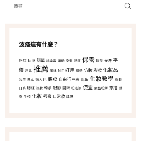
波痞這有什麼？
保養
平
簡單
粉底
保濕
光澤
討論串
運動
染髮
粉餅
歐美
推薦
價
化妝品
好用
仿妝
彩妝
評比
眼線
MIT
精選
化妝教學
底妝
自由行
懶人包
唇彩
遮瑕
妝容
日本
裸妝
便宜
眼影
穿搭
腮紅
韓系
開架
日系
淡妝
粉底液
氣墊粉餅
塑
化妝
唇膏
日常妝
身
手殘
減肥