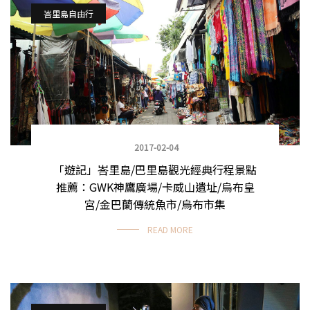
峇里島自由行
2017-02-04
「遊記」峇里島/巴里島觀光經典行程景點
推薦：GWK神鷹廣場/卡威山遺址/烏布皇
宮/金巴蘭傳統魚市/烏布市集
READ MORE