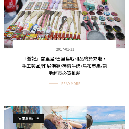
2017-01-11
「遊記」峇里島/巴里島戰利品終於來啦，
手工藝品/印尼泡麵/神奇牛奶/烏布市集/當
地超市必買推薦
READ MORE
峇里島自由行