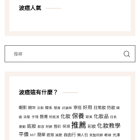
波痞人氣
波痞這有什麼？
好用
眼影
穿搭
日常妝
仿妝
開架
韓系
淡妝
塑身
討論串
精
保養
化妝
化妝品
唇膏
選
染髮
手殘
粉底液
歐美
日系
推薦
化妝教學
底妝
彩妝
唇彩
保濕
運動
妝容
粉餅
平價
簡單
自由行
遮瑕
懶人包
光澤
MIT
減肥
氣墊粉餅
眼線