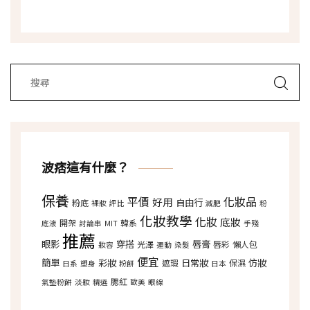
波痞這有什麼？
保養
平價
化妝品
好用
自由行
粉底
裸妝
評比
減肥
粉
化妝教學
化妝
底妝
開架
韓系
底液
討論串
MIT
手殘
推薦
眼影
穿搭
唇膏
光澤
唇彩
懶人包
妝容
運動
染髮
便宜
簡單
彩妝
日常妝
仿妝
遮瑕
保濕
日系
塑身
粉餅
日本
腮紅
氣墊粉餅
淡妝
精選
歐美
眼線