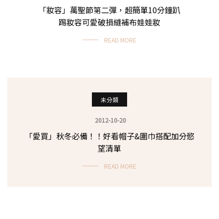
「妝容」萬聖節第二彈，超簡單10分鐘趴
踢妝容可愛破損縫補布娃娃妝
READ MORE
未分類
2012-10-20
「愛買」秋冬必備！！好看帽子&圍巾搭配加分慾
望清單
READ MORE