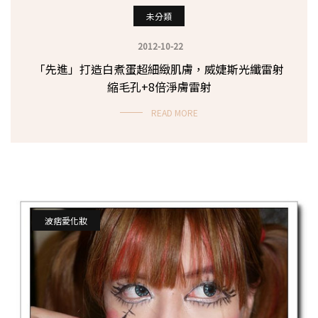
未分類
2012-10-22
「先進」打造白煮蛋超細緻肌膚，威婕斯光纖雷射
縮毛孔+8倍淨膚雷射
READ MORE
波痞愛化妝