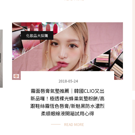
化妝品大採購
2018-05-24
霧面唇膏氣墊推薦｜韓國CLIO又出
新品囉！極透裸光蜂巢氣墊粉餅/高
跟鞋絲霧恆色唇膏/新魅黑防水濃烈
柔順眼線液開箱試用心得
READ MORE