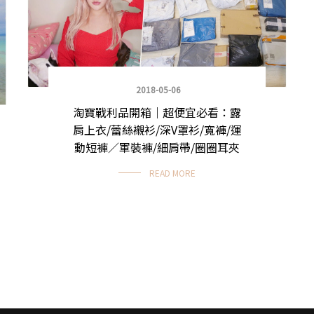
2018-05-06
淘寶戰利品開箱｜超便宜必看：露
肩上衣/蕾絲襯衫/深V罩衫/寬褲/運
動短褲／軍裝褲/細肩帶/圈圈耳夾
READ MORE