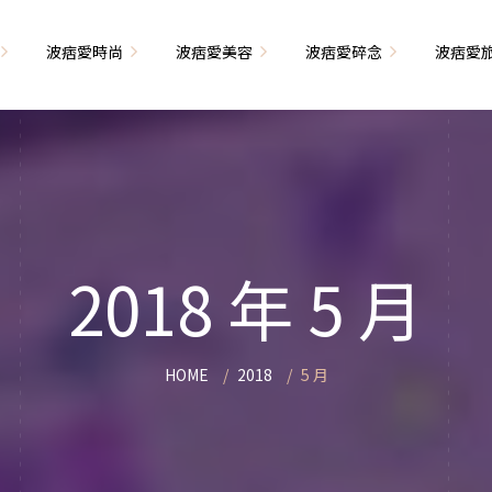
波痞愛時尚
波痞愛美容
波痞愛碎念
波痞愛
文青牢騷
尚單品大採購
海外網購教學
臉部保養
日本自由行
71的老屋改造
瘦穿搭
超強逛街地圖
私服穿搭
保養省錢攻略
首爾自由行
包
相片雜記
香惹人愛
季節穿搭
身體保養
峇里島自由行
2018 年 5 月
解教學
小狗喔唷日記
甲也是閃亮亮
主題穿搭
簡易編髮教學
長灘島自由行
藝術大學生活
己動手手工做！
染燙日記
泰國自由行
HOME
2018
5 月
藝文活動
要什麼動手做
頭髮保養
巴黎自由行
品搭配
美髮小工具
美國自由行