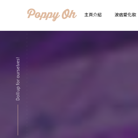
主頁介紹
波痞愛化妝
時
實用日常妝
顯
Doll up for ourselves!
化妝品用法解惑懶人
香
新手必看基礎化妝分
指
彩妝色彩學
自
化妝品大評比
想
化妝品大採購
飾