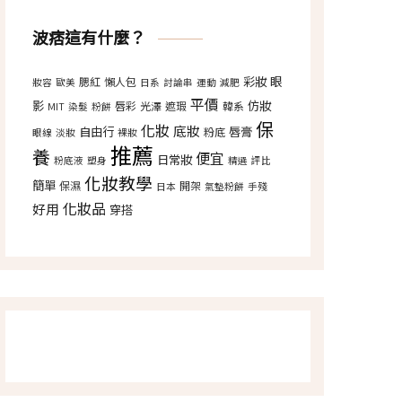
波痞這有什麼？
彩妝
眼
腮紅
懶人包
妝容
歐美
日系
討論串
運動
減肥
平價
影
仿妝
唇彩
光澤
遮瑕
韓系
MIT
染髮
粉餅
保
化妝
底妝
自由行
唇膏
粉底
眼線
淡妝
裸妝
推薦
養
便宜
日常妝
粉底液
塑身
精選
評比
化妝教學
簡單
保濕
開架
日本
氣墊粉餅
手殘
化妝品
好用
穿搭