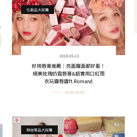
化妝品大採購
2018-05-12
好用唇膏推薦｜亮面霧面都好看！
絕美玫瑰奶霜唇膏&超實用口紅雨
衣玩霧唇露ft.Romand
READ MORE
時尚單品大採購