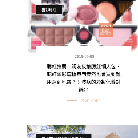
唇彩腮紅
2018-05-08
腮紅推薦｜網友反推腮紅懶人包，
腮紅頰彩這種東西竟然也會買到難
用踩到地雷？！波痞的彩妝保養討
論串
READ MORE