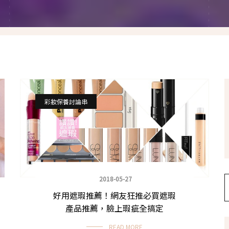
假髮變變變
香港自由行
塑身運動
台灣小旅行
減肥塑身週記
醫美小區
相聚好餐廳
彩妝保養討論串
2018-05-27
好用遮瑕推薦！網友狂推必買遮瑕
產品推薦，臉上瑕疵全搞定
READ MORE