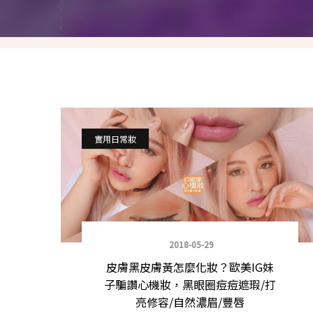
就愛仿妝
名人妝容解析
瘋狂特殊妝
我是底妝控
電力眉眼
實用日常妝
唇彩腮紅
超好用必敗刷具
化妝品收納
2018-05-29
皮膚黑皮膚黃怎麼化妝？歐美IG妹
媽媽的日常妝
子騙讚心機妝，黑眼圈痘痘遮瑕/打
亮修容/自然濃眉/豐唇