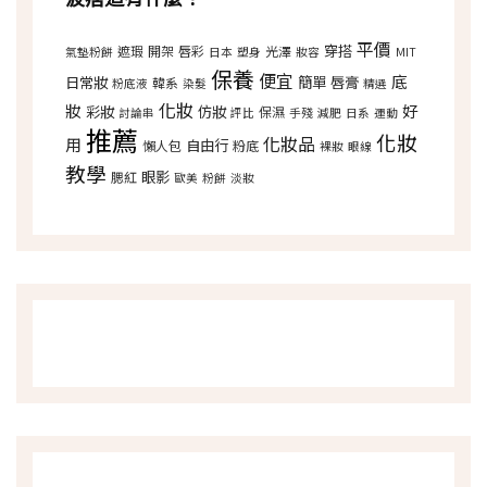
平價
穿搭
遮瑕
開架
唇彩
光澤
氣墊粉餅
日本
塑身
妝容
MIT
保養
便宜
底
日常妝
簡單
唇膏
韓系
粉底液
染髮
精選
化妝
妝
好
彩妝
仿妝
保濕
討論串
評比
手殘
減肥
日系
運動
推薦
化妝
化妝品
用
自由行
懶人包
粉底
裸妝
眼線
教學
眼影
腮紅
歐美
粉餅
淡妝