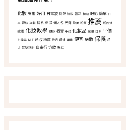
化妝
好用
穿搭
日常妝
眼影
簡單
開架
唇彩
淡妝
精選
日
推薦
韓系
保濕
懶人包
光澤
本
裸妝
染髮
歐美
粉餅
粉底液
化妝教學
化妝品
平價
唇膏
遮瑕
塑身
手殘
減肥
日系
保養
便宜
底妝
彩妝
粉底
討論串
MIT
妝容
眼線
運動
評
自由行
仿妝
腮紅
比
氣墊粉餅