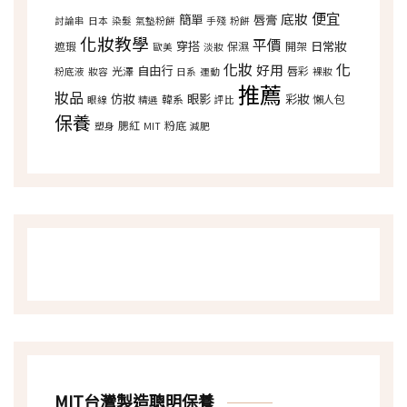
便宜
底妝
簡單
唇膏
討論串
日本
染髮
氣墊粉餅
手殘
粉餅
化妝教學
平價
穿搭
日常妝
遮瑕
保濕
開架
歐美
淡妝
化妝
化
好用
自由行
光澤
唇彩
粉底液
妝容
日系
運動
裸妝
推薦
妝品
仿妝
眼影
彩妝
韓系
懶人包
眼線
精選
評比
保養
腮紅
粉底
塑身
MIT
減肥
MIT台灣製造聰明保養