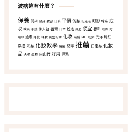
波痞這有什麼？
保養
平價
底
仿妝
眼影
開架
韓系
塑身
妝容
日系
粉底液
便宜
妝
唇膏
懶人包
粉底
唇彩
歐美
手殘
日本
減肥
眼線
討
化妝
遮瑕
光澤
腮紅
論串
評比
裸妝
氣墊粉餅
染髮
MIT
粉餅
推薦
化妝教學
化妝
穿搭
彩妝
簡單
日常妝
精選
品
好用
自由行
保濕
淡妝
運動