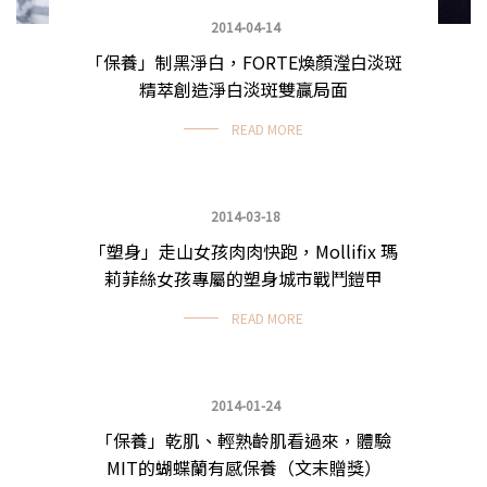
2014-04-14
「保養」制黑淨白，FORTE煥顏瀅白淡斑
精萃創造淨白淡斑雙贏局面
READ MORE
2014-03-18
「塑身」走山女孩肉肉快跑，Mollifix 瑪
塑身運動
莉菲絲女孩專屬的塑身城市戰鬥鎧甲
READ MORE
2014-01-24
「保養」乾肌、輕熟齡肌看過來，體驗
波痞愛美容
MIT的蝴蝶蘭有感保養（文末贈獎）