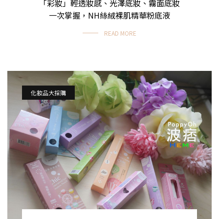
「彩妝」輕透妝感、光澤底妝、霧面底妝
一次掌握，NH絲絨裸肌精華粉底液
READ MORE
化妝品大採購