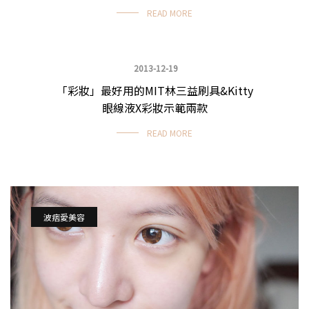
READ MORE
2013-12-19
「彩妝」最好用的MIT林三益刷具&Kitty
化妝品大採購
眼線液X彩妝示範兩款
READ MORE
波痞愛美容