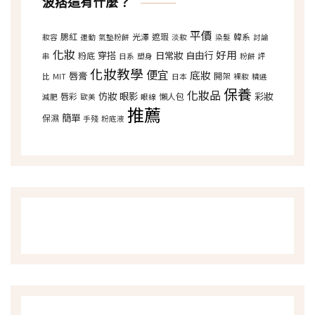
波痞這有什麼？
平價
腮紅
光澤
遮瑕
韓系
妝容
運動
氣墊粉餅
淡妝
染髮
討論
化妝
好用
穿搭
日常妝
自由行
粉底
串
日系
塑身
粉餅
評
化妝教學
便宜
底妝
唇膏
開架
比
MIT
日本
裸妝
精選
保養
化妝品
仿妝
眼影
彩妝
唇彩
懶人包
減肥
歐美
眼線
推薦
簡單
保濕
手殘
粉底液