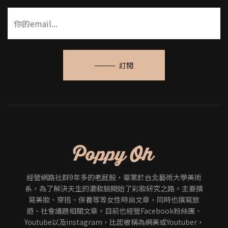
訂閱
經營網路社群9年多的老屁股，畢業於台北藝術大學美術
系，為了解決天生的濃妝臉開始了彩妝研究之路。主要撰
寫美妝、穿搭、保養等等女性時尚文章，同時也撰寫旅
遊、社會議題相關文章。目前也經營Facebook粉絲團、
Youtube以及instagram，比起被稱為網美或Youtuber，