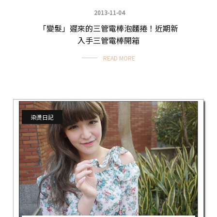
2013-11-04
「變髮」遲來的三管電棒泡麵捲！近期新
染燙日記
入手三管電棒開箱
READ MORE
染燙日記