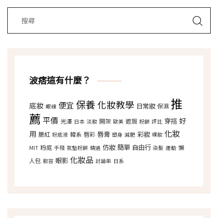
波痞這有什麼？
推
保養
化妝教學
便宜
底妝
日常妝
保濕
眼線
薦
平價
好
穿搭
光澤
開架
遮瑕
日本
淡妝
歐美
粉餅
評比
化妝
用
唇膏
彩妝
腮紅
韓系
唇彩
粉底液
塑身
減肥
裸妝
仿妝
簡單
自由行
粉底
懶
MIT
手殘
氣墊粉餅
精選
染髮
運動
化妝品
眼影
人包
妝容
討論串
日系