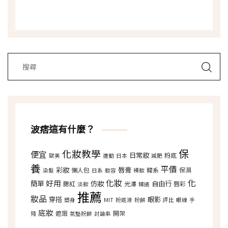
波痞這有什麼？
保
化妝教學
便宜
日常妝
粉底
歐美
運動
日本
減肥
養
平價
彩妝
唇膏
懶人包
韓系
保濕
染髮
日系
妝容
裸妝
化妝
化
好用
簡單
仿妝
自由行
腮紅
光澤
唇彩
淡妝
精選
推薦
妝品
穿搭
眼影
塑身
MIT
粉底液
粉餅
評比
眼線
手
底妝
遮瑕
開架
殘
氣墊粉餅
討論串