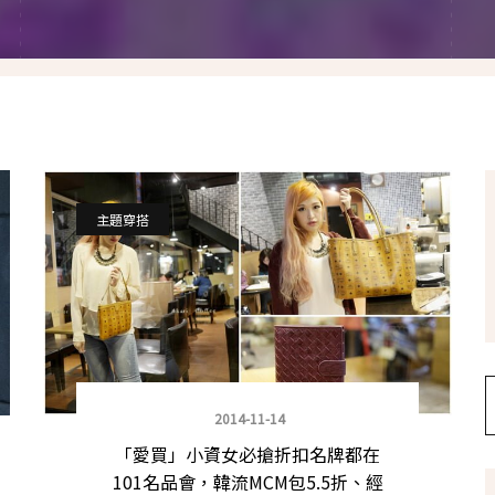
假髮變變變
香港自由行
塑身運動
台灣小旅行
減肥塑身週記
醫美小區
相聚好餐廳
主題穿搭
2014-11-14
「愛買」小資女必搶折扣名牌都在
101名品會，韓流MCM包5.5折、經