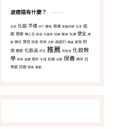
波痞這有什麼？
化妝
平價
底
唇膏
韓系
日系
MIT
氣墊粉餅
日本
便宜
妝
簡單
懶人包
光澤
妝容
討論串
粉餅
眼線
裸
好
穿搭
自由行
腮紅
粉底
保濕
遮瑕
妝
淡妝
精選
推薦
化妝教
化妝品
用
眼影
評比
粉底液
保養
學
彩妝
日
唇彩
開架
歐美
減肥
手殘
染髮
常妝
仿妝
塑身
運動