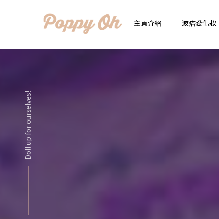
主頁介紹
波痞愛化妝
時
實用日常妝
顯
Doll up for ourselves!
化妝品用法解惑懶人
香
新手必看基礎化妝分
指
彩妝色彩學
自
化妝品大評比
想
化妝品大採購
飾