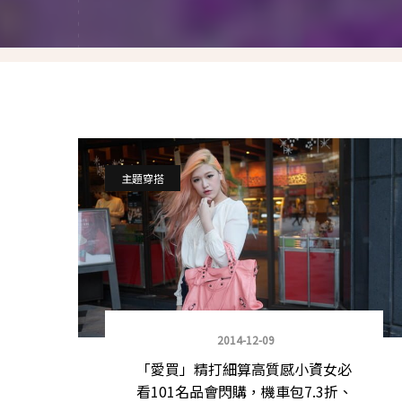
就愛仿妝
名人妝容解析
瘋狂特殊妝
我是底妝控
電力眉眼
主題穿搭
唇彩腮紅
超好用必敗刷具
化妝品收納
2014-12-09
媽媽的日常妝
「愛買」精打細算高質感小資女必
看101名品會閃購，機車包7.3折、