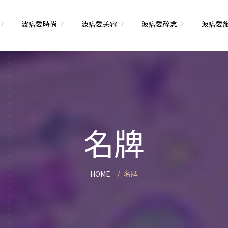
波痞愛時尚
波痞愛美容
波痞愛碎念
波痞愛
文青牢騷
尚單品大採購
海外網購教學
臉部保養
日本自由行
71的老屋改造
瘦穿搭
超強逛街地圖
私服穿搭
保養省錢攻略
首爾自由行
包
相片雜記
香惹人愛
季節穿搭
身體保養
峇里島自由行
名牌
解教學
小狗喔唷日記
甲也是閃亮亮
主題穿搭
簡易編髮教學
長灘島自由行
藝術大學生活
己動手手工做！
染燙日記
泰國自由行
HOME
名牌
藝文活動
要什麼動手做
頭髮保養
巴黎自由行
品搭配
美髮小工具
美國自由行