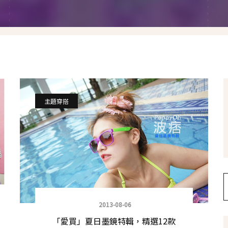
假髮變變變
香港自由行
塑身運動
台灣小旅行
減肥塑身週記
醫美小區
相聚好餐廳
主題穿搭
2013-08-06
「愛買」夏日墨鏡特輯，精選12款