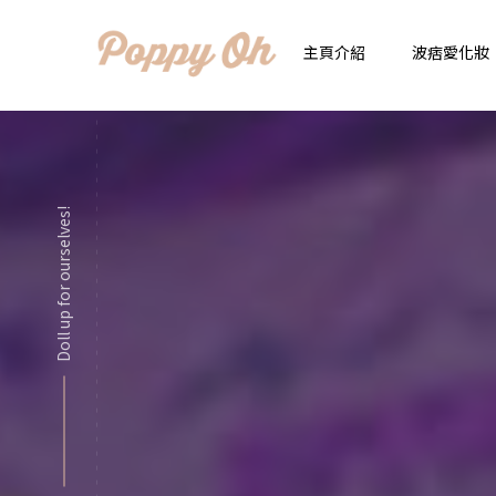
主頁介紹
波痞愛化妝
時
實用日常妝
顯
Doll up for ourselves!
化妝品用法解惑懶人
香
新手必看基礎化妝分
指
彩妝色彩學
自
化妝品大評比
想
化妝品大採購
飾