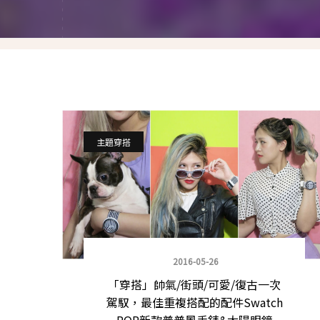
就愛仿妝
名人妝容解析
瘋狂特殊妝
我是底妝控
電力眉眼
主題穿搭
唇彩腮紅
超好用必敗刷具
化妝品收納
2016-05-26
媽媽的日常妝
「穿搭」帥氣/街頭/可愛/復古一次
駕馭，最佳重複搭配的配件Swatch
POP新款普普風手錶&太陽眼鏡