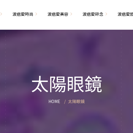
波痞愛時尚
波痞愛美容
波痞愛碎念
波痞愛
文青牢騷
尚單品大採購
海外網購教學
臉部保養
日本自由行
71的老屋改造
瘦穿搭
超強逛街地圖
私服穿搭
保養省錢攻略
首爾自由行
包
相片雜記
香惹人愛
季節穿搭
身體保養
峇里島自由行
太陽眼鏡
解教學
小狗喔唷日記
甲也是閃亮亮
主題穿搭
簡易編髮教學
長灘島自由行
藝術大學生活
己動手手工做！
染燙日記
泰國自由行
HOME
太陽眼鏡
藝文活動
要什麼動手做
頭髮保養
巴黎自由行
品搭配
美髮小工具
美國自由行