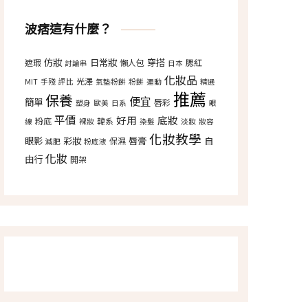
波痞這有什麼？
仿妝
日常妝
穿搭
遮瑕
懶人包
腮紅
討論串
日本
化妝品
光澤
MIT
手殘
評比
氣墊粉餅
粉餅
運動
精選
推薦
保養
便宜
簡單
唇彩
塑身
歐美
日系
眼
平價
好用
底妝
粉底
韓系
線
裸妝
染髮
淡妝
妝容
化妝教學
眼影
彩妝
唇膏
自
保濕
減肥
粉底液
化妝
由行
開架