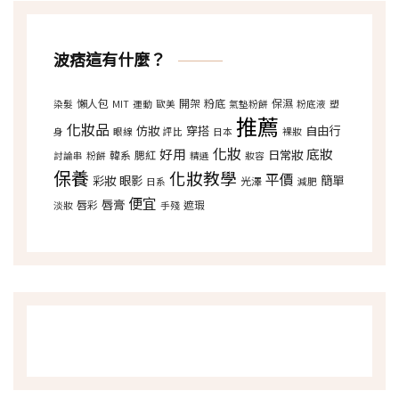
波痞這有什麼？
懶人包
開架
粉底
保濕
染髮
MIT
運動
歐美
氣墊粉餅
粉底液
塑
推薦
化妝品
仿妝
穿搭
自由行
身
眼線
評比
日本
裸妝
化妝
好用
底妝
日常妝
韓系
腮紅
討論串
粉餅
精選
妝容
保養
化妝教學
平價
彩妝
眼影
簡單
光澤
日系
減肥
便宜
唇膏
唇彩
遮瑕
淡妝
手殘