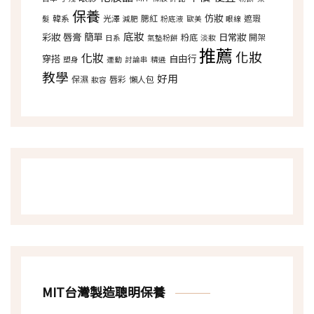
保養
仿妝
韓系
光澤
腮紅
遮瑕
髮
減肥
粉底液
歐美
眼線
底妝
彩妝
唇膏
簡單
日常妝
粉底
開架
日系
氣墊粉餅
淡妝
推薦
化妝
化妝
穿搭
自由行
塑身
運動
討論串
精選
教學
好用
保濕
唇彩
懶人包
妝容
MIT台灣製造聰明保養