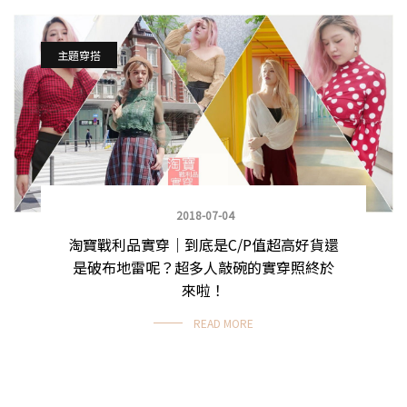
主題穿搭
2018-07-04
淘寶戰利品實穿｜到底是C/P值超高好貨還
是破布地雷呢？超多人敲碗的實穿照終於
來啦！
READ MORE