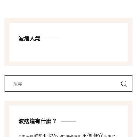
波痞人氣
波痞這有什麼？
化妝品
平價
便宜
眼影
日本
手殘
MIT
裸妝
評比
粉餅
染