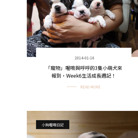
2014-01-16
「寵物」喔唷與呼呼的3隻小萌犬來
報到，Week6生活成長週記！
READ MORE
小狗喔唷日記