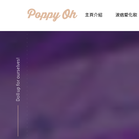
主頁介紹
波痞愛化妝
時
實用日常妝
顯
Doll up for ourselves!
化妝品用法解惑懶人
香
新手必看基礎化妝分
指
彩妝色彩學
自
化妝品大評比
想
化妝品大採購
飾