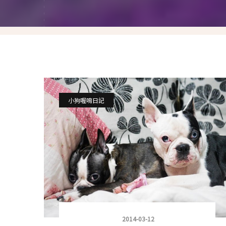
就愛仿妝
名人妝容解析
瘋狂特殊妝
我是底妝控
電力眉眼
小狗喔唷日記
唇彩腮紅
超好用必敗刷具
化妝品收納
媽媽的日常妝
2014-03-12