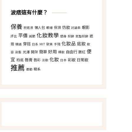
波痞這有什麼？
保養
仿妝
眼影
懶人包
保濕
粉底液
眼線
討論串
化妝教學
平價
遮
評比
減肥
塑身
粉餅
氣墊粉餅
化妝品
底妝
穿搭
瑕
精選
日系
MIT
歐美
手殘
妝
便
好用
簡單
自由行
光澤
開架
腮紅
容
染髮
裸妝
宜
化妝
唇膏
彩妝
日常妝
粉底
唇彩
淡妝
日本
推薦
韓系
運動