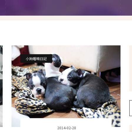
假髮變變變
香港自由行
塑身運動
台灣小旅行
減肥塑身週記
醫美小區
相聚好餐廳
小狗喔唷日記
2014-02-28