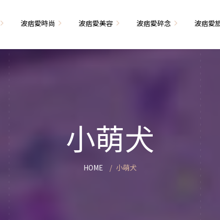
波痞愛時尚
波痞愛美容
波痞愛碎念
波痞愛
文青牢騷
尚單品大採購
海外網購教學
臉部保養
日本自由行
71的老屋改造
瘦穿搭
超強逛街地圖
私服穿搭
保養省錢攻略
首爾自由行
包
相片雜記
香惹人愛
季節穿搭
身體保養
峇里島自由行
小萌犬
解教學
小狗喔唷日記
甲也是閃亮亮
主題穿搭
簡易編髮教學
長灘島自由行
藝術大學生活
己動手手工做！
染燙日記
泰國自由行
HOME
小萌犬
藝文活動
要什麼動手做
頭髮保養
巴黎自由行
品搭配
美髮小工具
美國自由行