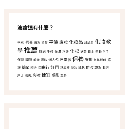
波痞這有什麼？
化妝教
平價
化妝品
底妝
唇膏
唇彩
日系
染髮
討論串
推薦
學
化妝
粉底
光澤
手殘
粉餅
歐美
日本
運動
MIT
保養
日常妝
穿搭
保濕
開架
懶人包
遮
眼線
裸妝
氣墊粉餅
好用
簡單
自由行
仿妝
瑕
韓系
精選
粉底液
淡妝
減肥
妝容
便宜
彩妝
眼影
腮紅
評比
塑身