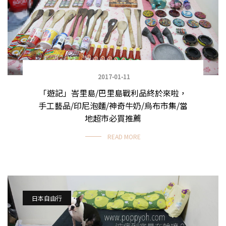
2017-01-11
「遊記」峇里島/巴里島戰利品終於來啦，
手工藝品/印尼泡麵/神奇牛奶/烏布市集/當
地超市必買推薦
READ MORE
日本自由行