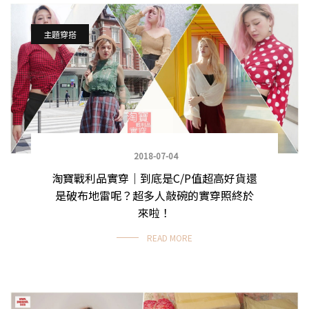
主題穿搭
2018-07-04
淘寶戰利品實穿｜到底是C/P值超高好貨還
是破布地雷呢？超多人敲碗的實穿照終於
來啦！
READ MORE