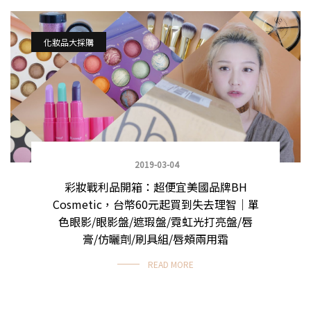
化妝品大採購
2019-03-04
彩妝戰利品開箱：超便宜美國品牌BH
Cosmetic，台幣60元起買到失去理智｜單
色眼影/眼影盤/遮瑕盤/霓虹光打亮盤/唇
膏/仿曬劑/刷具組/唇頰兩用霜
READ MORE