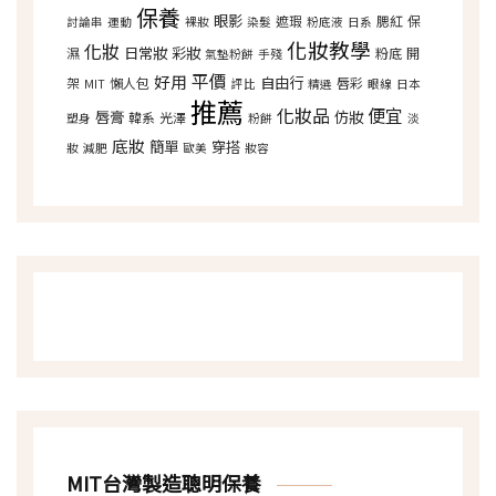
保養
眼影
遮瑕
腮紅
保
討論串
運動
裸妝
染髮
粉底液
日系
化妝教學
化妝
日常妝
彩妝
濕
粉底
開
氣墊粉餅
手殘
平價
好用
自由行
架
懶人包
唇彩
MIT
評比
精選
眼線
日本
推薦
化妝品
便宜
唇膏
仿妝
韓系
光澤
塑身
粉餅
淡
底妝
簡單
穿搭
妝
減肥
歐美
妝容
MIT台灣製造聰明保養