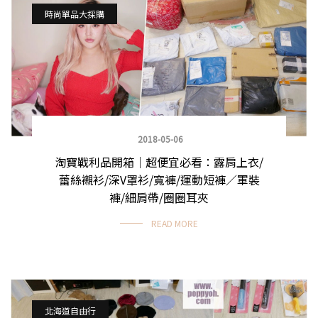
時尚單品大採購
2018-05-06
淘寶戰利品開箱｜超便宜必看：露肩上衣/
蕾絲襯衫/深V罩衫/寬褲/運動短褲／軍裝
褲/細肩帶/圈圈耳夾
READ MORE
北海道自由行