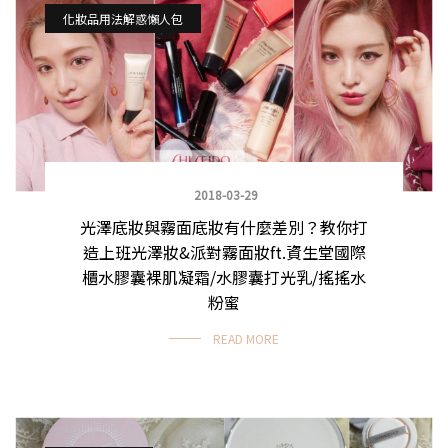
化妝品用法解惑懶人包
2018-03-29
光澤底妝與霧面底妝有什麼差別？教你打
造上班光澤妝&派對霧面妝ft.資生堂國際
櫃水膠囊裸肌凝霜/水膠囊打光乳/搖搖水
粉蜜
READ MORE