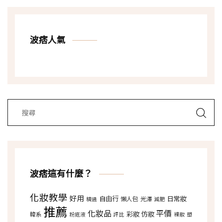
波痞人氣
波痞這有什麼？
化妝教學
好用
自由行
日常妝
懶人包
光澤
精選
減肥
推薦
化妝品
平價
彩妝
仿妝
韓系
粉底液
評比
裸妝
塑