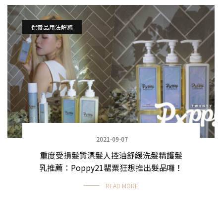
保養品用法解惑
2021-09-07
重度受損髮質漂髮人控油舒緩洗髮精護髮
乳推薦：Poppy21罌粟狂想推出髮品囉！
READ MORE