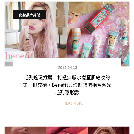
化妝品大採購
2018-04-13
毛孔遮瑕推薦｜打造無瑕水煮蛋肌底妝的
第一把交椅，Benefit貝玲妃嘖嘖稱齊激光
毛孔隱形露
READ MORE