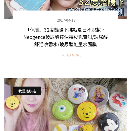
2017-04-18
「保養」32度豔陽下挑戰夏日不脫妝，
Neogence玻尿酸控油持妝乳實測/玻尿酸
舒活噴霧水/玻尿酸能量水面膜
READ MORE
我是底妝控