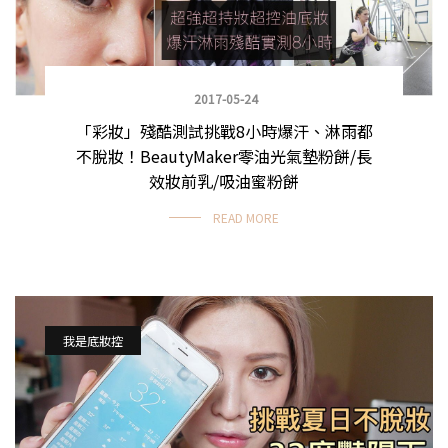
2017-05-24
「彩妝」殘酷測試挑戰8小時爆汗、淋雨都
不脫妝！BeautyMaker零油光氣墊粉餅/長
效妝前乳/吸油蜜粉餅
READ MORE
我是底妝控