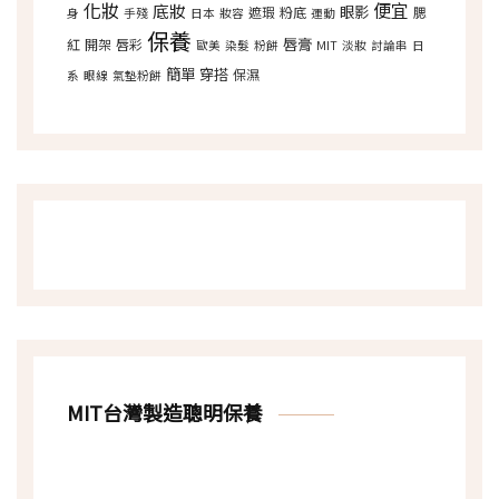
化妝
便宜
底妝
眼影
遮瑕
粉底
腮
身
手殘
日本
妝容
運動
保養
唇膏
紅
開架
唇彩
歐美
染髮
粉餅
MIT
淡妝
討論串
日
簡單
穿搭
保濕
系
眼線
氣墊粉餅
MIT台灣製造聰明保養