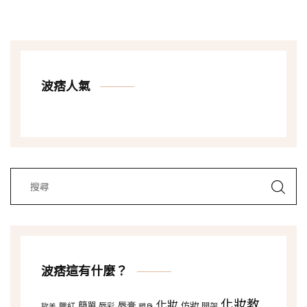
波痞人氣
波痞這有什麼？
化妝教
化妝
簡單
唇膏
仿妝
腮紅
唇彩
開架
歐美
塑身