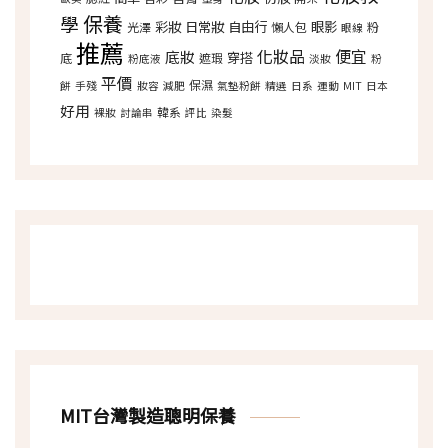
保養
學
彩妝
日常妝
自由行
眼影
光澤
懶人包
粉
眼線
推薦
化妝品
便宜
底妝
穿搭
底
遮瑕
粉底液
淡妝
粉
平價
保濕
餅
手殘
妝容
減肥
氣墊粉餅
精選
日系
運動
MIT
日本
好用
韓系
裸妝
討論串
評比
染髮
MIT台灣製造聰明保養