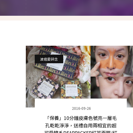
就愛仿妝
名人妝容解析
瘋狂特殊妝
我是底妝控
電力眉眼
波痞愛碎念
唇彩腮紅
超好用必敗刷具
化妝品收納
2016-09-26
媽媽的日常妝
「保養」10分鐘皮膚色號亮一層毛
孔乾乾淨淨，送禮自用兩相宜的超
可愛韓系DEARPACKER紅茶面膜/紅