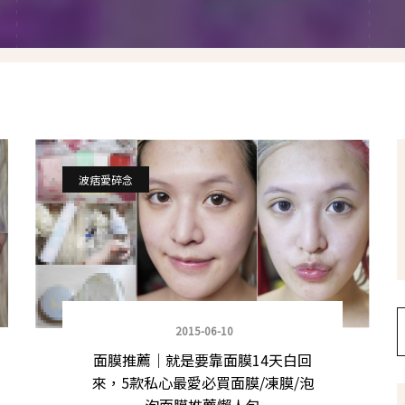
假髮變變變
香港自由行
塑身運動
台灣小旅行
減肥塑身週記
醫美小區
相聚好餐廳
波痞愛碎念
2015-06-10
面膜推薦｜就是要靠面膜14天白回
來，5款私心最愛必買面膜/凍膜/泡
泡面膜推薦懶人包