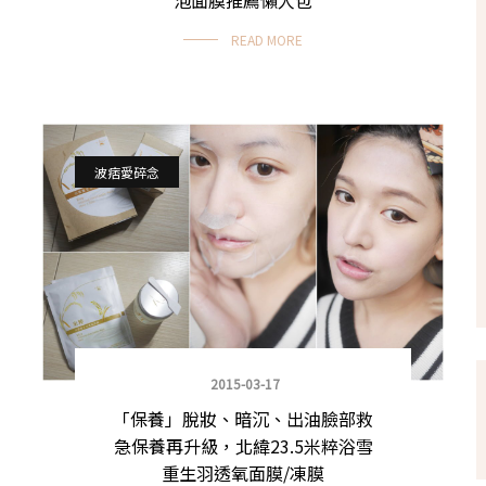
READ MORE
波痞愛碎念
2015-03-17
「保養」脫妝、暗沉、出油臉部救
急保養再升級，北緯23.5米粹浴雪
重生羽透氧面膜/凍膜