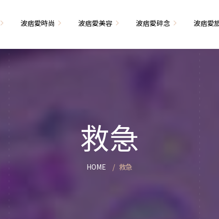
波痞愛時尚
波痞愛美容
波痞愛碎念
波痞愛
文青牢騷
尚單品大採購
海外網購教學
臉部保養
日本自由行
71的老屋改造
瘦穿搭
超強逛街地圖
私服穿搭
保養省錢攻略
首爾自由行
包
相片雜記
香惹人愛
季節穿搭
身體保養
峇里島自由行
救急
解教學
小狗喔唷日記
甲也是閃亮亮
主題穿搭
簡易編髮教學
長灘島自由行
藝術大學生活
己動手手工做！
染燙日記
泰國自由行
HOME
救急
藝文活動
要什麼動手做
頭髮保養
巴黎自由行
品搭配
美髮小工具
美國自由行