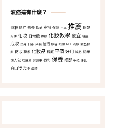
波痞這有什麼？
推薦
彩妝
唇膏
穿搭
腮紅
保濕
開架
歐美
日本
化妝教學
化妝
便宜
日常妝
粉餅
裸妝
精選
底妝
遮瑕
塑身
日系
染髮
妝容
眼線
MIT
淡妝
氣墊粉
化妝品
平價
好用
仿妝
簡單
韓系
粉底
餅
減肥
保養
眼影
懶人包
唇彩
粉底液
討論串
手殘
評比
自由行
光澤
運動