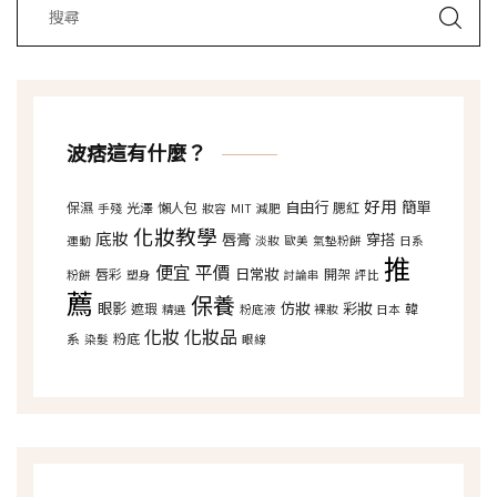
波痞這有什麼？
好用
自由行
簡單
保濕
光澤
懶人包
腮紅
手殘
妝容
MIT
減肥
化妝教學
底妝
唇膏
穿搭
運動
淡妝
歐美
氣墊粉餅
日系
推
便宜
平價
日常妝
唇彩
開架
粉餅
塑身
討論串
評比
薦
保養
眼影
仿妝
彩妝
遮瑕
韓
精選
粉底液
裸妝
日本
化妝
化妝品
系
粉底
染髮
眼線