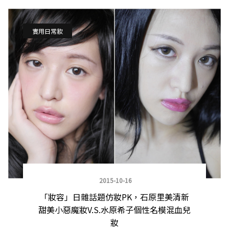
實用日常妝
2015-10-16
「妝容」日雜話題仿妝PK，石原里美清新
甜美小惡魔妝V.S.水原希子個性名模混血兒
妝