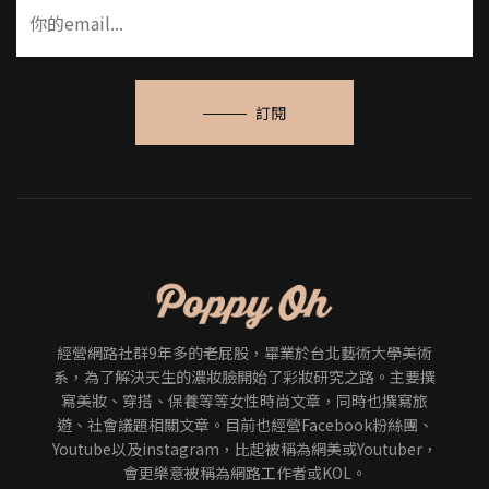
訂閱
經營網路社群9年多的老屁股，畢業於台北藝術大學美術
系，為了解決天生的濃妝臉開始了彩妝研究之路。主要撰
寫美妝、穿搭、保養等等女性時尚文章，同時也撰寫旅
遊、社會議題相關文章。目前也經營Facebook粉絲團、
Youtube以及instagram，比起被稱為網美或Youtuber，
會更樂意被稱為網路工作者或KOL。