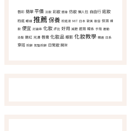
平價
底妝
簡單
彩妝
仿妝
自由行
唇彩
懶人包
淡妝
塑身
推薦
保養
粉底
保濕
眼線
粉底液
MIT
日本
歐美
妝容
裸
便宜
化妝
好用
遮瑕
韓系
妝
討論串
評比
減肥
手殘
運動
化妝教學
化妝品
唇膏
眼影
腮紅
光澤
染髮
精選
日系
穿搭
日常妝
開架
粉餅
氣墊粉餅