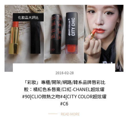
化妝品大評比
2016-02-28
「彩妝」專櫃/開架/網路/韓系品牌唇彩比
較：橘紅色系唇膏/口紅-CHANEL超炫燿
#90|CLIO微熱之吻#4|CITY COLOR超炫燿
#C6
READ MORE