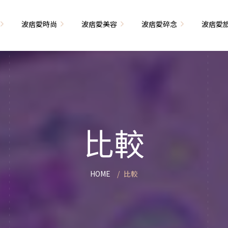
波痞愛時尚
波痞愛美容
波痞愛碎念
波痞愛
文青牢騷
尚單品大採購
海外網購教學
臉部保養
日本自由行
71的老屋改造
瘦穿搭
超強逛街地圖
私服穿搭
保養省錢攻略
首爾自由行
包
相片雜記
香惹人愛
季節穿搭
身體保養
峇里島自由行
比較
解教學
小狗喔唷日記
甲也是閃亮亮
主題穿搭
簡易編髮教學
長灘島自由行
藝術大學生活
己動手手工做！
染燙日記
泰國自由行
HOME
比較
藝文活動
要什麼動手做
頭髮保養
巴黎自由行
品搭配
美髮小工具
美國自由行