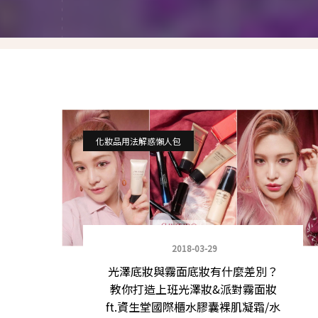
就愛仿妝
名人妝容解析
瘋狂特殊妝
我是底妝控
電力眉眼
化妝品用法解惑懶人包
唇彩腮紅
超好用必敗刷具
化妝品收納
2018-03-29
光澤底妝與霧面底妝有什麼差別？
媽媽的日常妝
教你打造上班光澤妝&派對霧面妝
ft.資生堂國際櫃水膠囊裸肌凝霜/水