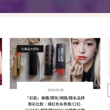
假髮變變變
香港自由行
塑身運動
台灣小旅行
減肥塑身週記
醫美小區
相聚好餐廳
化妝品大評比
2016-02-28
「彩妝」專櫃/開架/網路/韓系品牌
唇彩比較：橘紅色系唇膏/口紅-
CHANEL超炫燿#90|CLIO微熱之吻