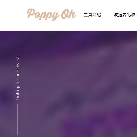
主頁介紹
波痞愛化妝
時
實用日常妝
顯
Doll up for ourselves!
化妝品用法解惑懶人
香
新手必看基礎化妝分
指
彩妝色彩學
自
化妝品大評比
想
化妝品大採購
飾