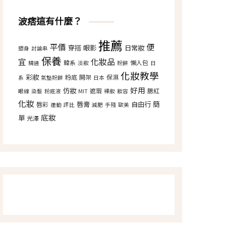
波痞這有什麼？
推薦
平價
便
穿搭
眼影
日常妝
塑身
討論串
保養
宜
化妝品
韓系
懶人包
精選
淡妝
粉餅
日
化妝教學
彩妝
粉底
開架
保濕
系
氣墊粉餅
日本
好用
仿妝
遮瑕
腮紅
眼線
染髮
粉底液
MIT
裸妝
妝容
化妝
唇膏
自由行
簡
唇彩
運動
評比
減肥
手殘
歐美
底妝
單
光澤