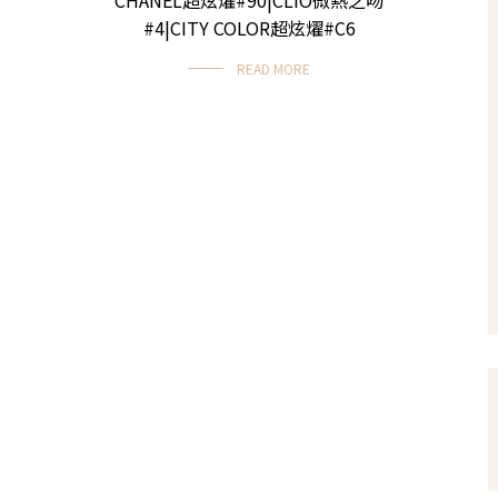
#4|CITY COLOR超炫燿#C6
READ MORE