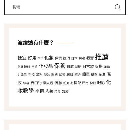
波痞這有什麼？
推薦
便宜
化妝
好用
唇膏
保濕
遮瑕
MIT
日本
裸妝
保養
化妝品
日常妝
穿搭
粉底
氣墊粉餅
日系
減肥
運動
底
簡單
韓系
腮紅
光澤
討論串
手殘
淡妝
眼線
歐美
精選
塑身
化
妝
自由行
仿妝
眼影
懶人包
開架
妝容
粉底液
評比
粉餅
妝教學
平價
彩妝
唇彩
染髮