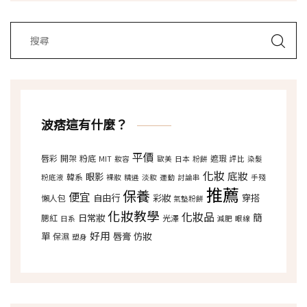
波痞這有什麼？
平價
唇彩
開架
粉底
遮瑕
MIT
妝容
歐美
日本
粉餅
評比
染髮
化妝
底妝
眼影
韓系
粉底液
裸妝
精選
淡妝
運動
討論串
手殘
推薦
保養
便宜
自由行
彩妝
穿搭
懶人包
氣墊粉餅
化妝教學
化妝品
日常妝
簡
腮紅
光澤
日系
減肥
眼線
好用
單
唇膏
仿妝
保濕
塑身