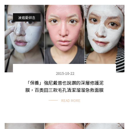
波痞愛碎念
2015-10-22
「保養」強尼戴普也說讚的深層修護泥
膜，百奧田三款毛孔清潔溜溜急救面膜
READ MORE