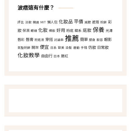
波痞這有什麼？
化妝品
平價
彩
懶人包
遮瑕
評比
淡妝
精選
MIT
減肥
粉餅
保養
化妝
好用
底妝
妝
保濕
粉底
韓系
光澤
眼線
裸妝
推薦
唇膏
穿搭
簡單
眼影
唇彩
粉底液
討論串
塑身
妝容
便宜
仿妝
日常妝
開架
氣墊粉餅
日系
歐美
染髮
運動
手殘
化妝教學
自由行
腮紅
日本