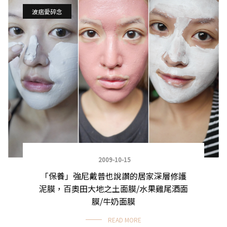
波痞愛碎念
2009-10-15
「保養」強尼戴普也說讚的居家深層修護
泥膜，百奧田大地之土面膜/水果雞尾酒面
膜/牛奶面膜
READ MORE