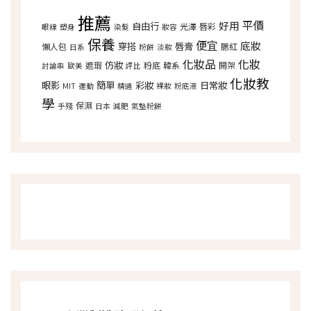
推薦
平價
好用
自由行
光澤
唇彩
眼線
塑身
染髮
妝容
保養
便宜
底妝
穿搭
唇膏
懶人包
腮紅
日系
粉餅
淡妝
化妝品
化妝
仿妝
遮瑕
粉底
韓系
開架
討論串
歐美
評比
化妝教
眼影
簡單
彩妝
日常妝
MIT
運動
精選
裸妝
粉底液
學
保濕
手殘
日本
減肥
氣墊粉餅