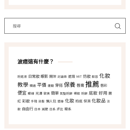
波痞這有什麼？
化妝
日常妝
眼影
仿妝
開架
遮瑕
粉底液
討論串
MIT
妝容
推薦
保養
教學
平價
穿搭
唇膏
唇彩
精選
運動
便宜
底妝
好用
簡單
光澤
腮
眼線
歐美
氣墊粉餅
裸妝
粉餅
化妝
化妝品
彩妝
紅
懶人包
粉底
保濕
手殘
染髮
塑身
淡
自由行
韓系
妝
日本
減肥
日系
評比