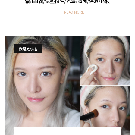
霜/BB霜/氣墊粉餅/光澤/霧面/保濕/持妝
READ MORE
我是底妝控