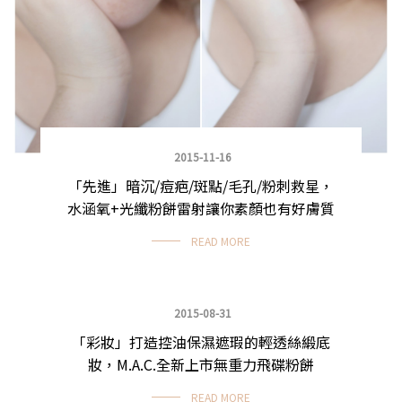
2015-11-16
「先進」暗沉/痘疤/斑點/毛孔/粉刺救星，
水涵氧+光纖粉餅雷射讓你素顏也有好膚質
READ MORE
2015-08-31
「彩妝」打造控油保濕遮瑕的輕透絲緞底
我是底妝控
妝，M.A.C.全新上市無重力飛碟粉餅
READ MORE