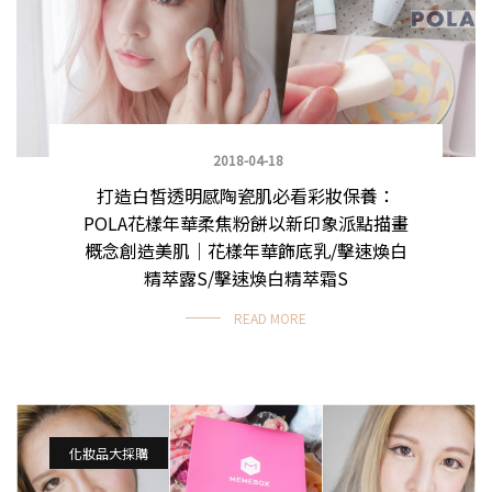
2018-04-18
打造白皙透明感陶瓷肌必看彩妝保養：
POLA花樣年華柔焦粉餅以新印象派點描畫
概念創造美肌｜花樣年華飾底乳/擊速煥白
精萃露S/擊速煥白精萃霜S
READ MORE
化妝品大採購