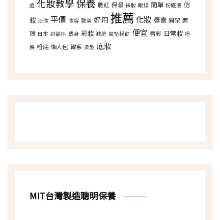
保養
化妝教學
簡單
仿
腮紅
保濕
選
裸妝
眼線
粉底液
推薦
平價
化妝
好用
妝
唇膏
開架
遮
淡妝
妝容
歐美
便宜
彩妝
日常妝
瑕
唇彩
日本
討論串
塑身
減肥
氣墊粉餅
粉
底妝
粉底
懶人包
韓系
餅
染髮
MIT台灣製造聰明保養