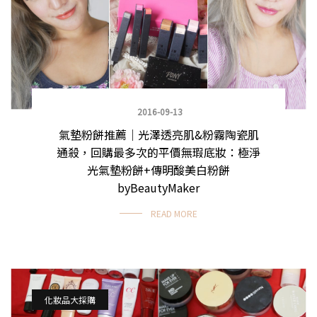
2016-09-13
氣墊粉餅推薦｜光澤透亮肌&粉霧陶瓷肌
通殺，回購最多次的平價無瑕底妝：極淨
光氣墊粉餅+傳明酸美白粉餅
byBeautyMaker
READ MORE
化妝品大採購