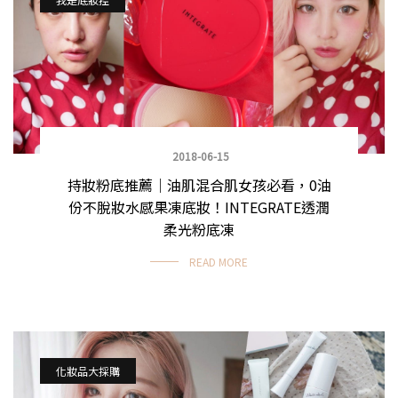
2018-06-15
持妝粉底推薦｜油肌混合肌女孩必看，0油
份不脫妝水感果凍底妝！INTEGRATE透潤
柔光粉底凍
READ MORE
化妝品大採購