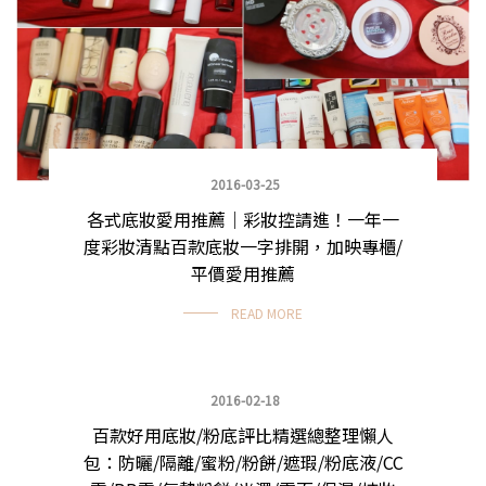
2016-03-25
各式底妝愛用推薦｜彩妝控請進！一年一
度彩妝清點百款底妝一字排開，加映專櫃/
平價愛用推薦
READ MORE
2016-02-18
百款好用底妝/粉底評比精選總整理懶人
化妝品大評比
包：防曬/隔離/蜜粉/粉餅/遮瑕/粉底液/CC