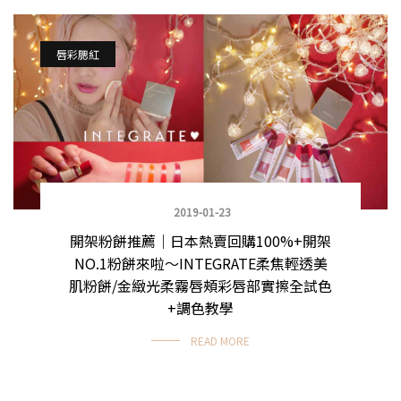
唇彩腮紅
2019-01-23
開架粉餅推薦｜日本熱賣回購100%+開架
NO.1粉餅來啦～INTEGRATE柔焦輕透美
肌粉餅/金緻光柔霧唇頰彩唇部實擦全試色
+調色教學
READ MORE