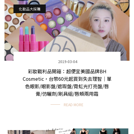
化妝品大採購
2019-03-04
彩妝戰利品開箱：超便宜美國品牌BH
Cosmetic，台幣60元起買到失去理智｜單
色眼影/眼影盤/遮瑕盤/霓虹光打亮盤/唇
膏/仿曬劑/刷具組/唇頰兩用霜
READ MORE