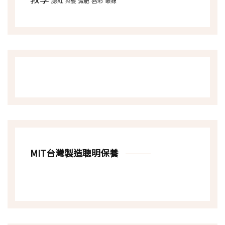
腮紅
唇彩
染髮
減肥
眼線
MIT台灣製造聰明保養