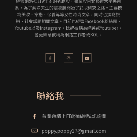
經營網路社群9年多的老屁股，畢業於台北藝術大學美術
系，為了解決天生的濃妝臉開始了彩妝研究之路。主要撰
寫美妝、穿搭、保養等等女性時尚文章，同時也撰寫旅
遊、社會議題相關文章。目前也經營Facebook粉絲團、
Youtube以及instagram，比起被稱為網美或Youtuber，
會更樂意被稱為網路工作者或KOL。
聯絡我
有問題請上FB粉絲團私訊詢問
poppy.poppy17@gmail.com