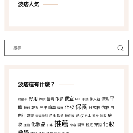
波痞人氣
波痞這有什麼？
便宜
平
好用
唇膏
眼影
懶人包
保濕
討論串
裸妝
MIT
手殘
保養
價
化妝
簡單
日常妝
仿妝
自
韓系
光澤
粉餅
精選
底
由行
彩妝
遮瑕
氣墊粉餅
評比
歐美
粉底液
日本
塑身
淡妝
推薦
化妝
化妝品
妝
穿搭
開架
粉底
運動
日系
妝容
教學