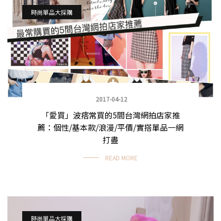
時尚單品大採購
2017-04-12
「愛買」波痞常買的5間台灣網拍店家推
薦：個性/基本款/浪漫/平價/實搭單品一網
打盡
READ MORE
時尚單品大採購