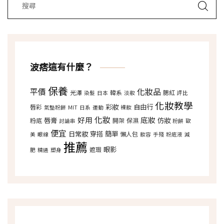
波痞這有什麼？
保養
平價
化妝品
光澤
韓系
腮紅
染髮
日本
淡妝
評比
化妝教學
彩妝
自由行
唇彩
氣墊粉餅
MIT
日系
運動
裸妝
化妝
好用
底妝
唇膏
仿妝
粉底
開架
保濕
討論串
粉餅
歐
便宜
日常妝
穿搭
簡單
懶人包
美
眼線
妝容
手殘
粉底液
減
推薦
眼影
遮瑕
肥
精選
塑身