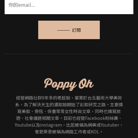
訂閱
經營網路社群9年多的老屁股，畢業於台北藝術大學美術
系，為了解決天生的濃妝臉開始了彩妝研究之路。主要撰
寫美妝、穿搭、保養等等女性時尚文章，同時也撰寫旅
遊、社會議題相關文章。目前也經營Facebook粉絲團、
Youtube以及instagram，比起被稱為網美或Youtuber，
會更樂意被稱為網路工作者或KOL。