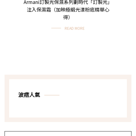
Armani訂製光保濕系列劃時代「訂製光」
注入保濕霜（加映極緞光漾粉底精華心
得）
READ MORE
波痞人氣