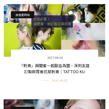
波痞愛時尚
2017-06-04
「刺青」與閨蜜一起歃血為盟，深刻友誼
訂製款耳後花草刺青｜TATTOO KU
READ MORE