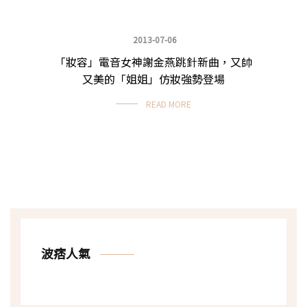
2013-07-06
「妝容」電音女神謝金燕跳針新曲，又帥
就愛仿妝
又美的「姐姐」仿妝強勢登場
READ MORE
波痞人氣