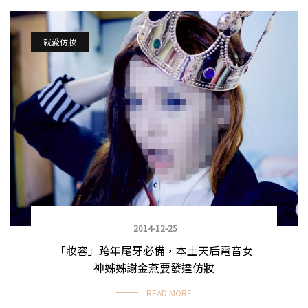
就愛仿妝
2014-12-25
「妝容」跨年尾牙必備，本土天后電音女
神姊姊謝金燕要發達仿妝
READ MORE