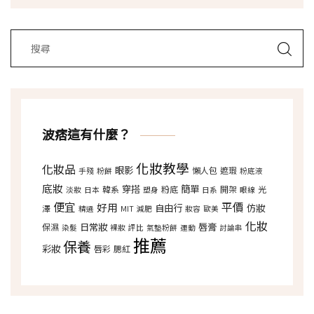
波痞這有什麼？
化妝教學
化妝品
眼影
懶人包
遮瑕
手殘
粉餅
粉底液
底妝
穿搭
簡單
韓系
粉底
開架
光
淡妝
日本
塑身
日系
眼線
便宜
平價
好用
自由行
仿妝
澤
精選
MIT
減肥
妝容
歐美
化妝
日常妝
唇膏
保濕
染髮
裸妝
評比
氣墊粉餅
運動
討論串
推薦
保養
彩妝
唇彩
腮紅