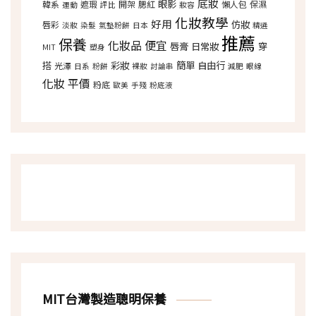
底妝
眼影
韓系
遮瑕
開架
腮紅
懶人包
保濕
運動
評比
妝容
化妝教學
好用
仿妝
唇彩
淡妝
染髮
氣墊粉餅
日本
精選
推薦
保養
化妝品
便宜
唇膏
日常妝
穿
MIT
塑身
搭
彩妝
簡單
自由行
光澤
日系
粉餅
裸妝
討論串
減肥
眼線
化妝
平價
粉底
歐美
手殘
粉底液
MIT台灣製造聰明保養