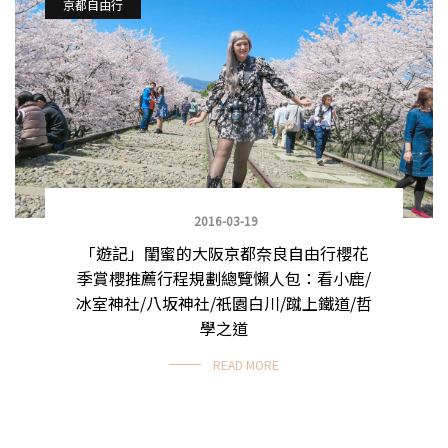
京都自由行
2016-03-19
「遊記」閨蜜的大阪京都奈良自由行櫻花
季賞櫻推薦行程規劃總覽懶人包：看小鹿/
冰室神社/八坂神社/祇園白川/蹴上鐵道/哲
學之道
READ MORE