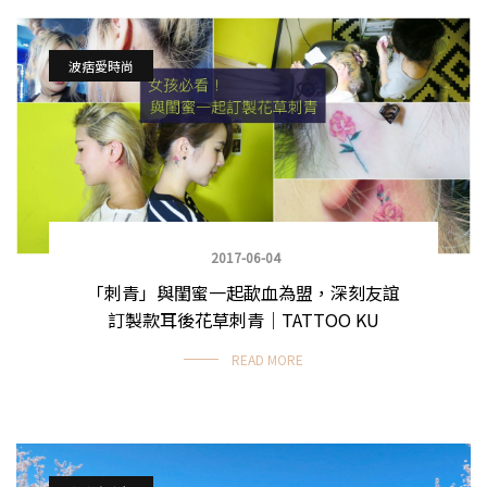
波痞愛時尚
2017-06-04
「刺青」與閨蜜一起歃血為盟，深刻友誼
訂製款耳後花草刺青｜TATTOO KU
READ MORE