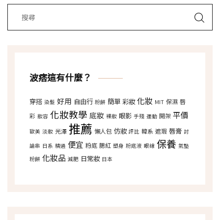
波痞這有什麼？
化妝
好用
穿搭
自由行
簡單
彩妝
保濕
唇
染髮
粉餅
MIT
化妝教學
平價
底妝
眼影
彩
開架
妝容
裸妝
手殘
運動
推薦
仿妝
唇膏
光澤
懶人包
韓系
遮瑕
歐美
淡妝
評比
討
保養
便宜
粉底
腮紅
論串
日系
精選
塑身
粉底液
眼線
氣墊
化妝品
日常妝
粉餅
減肥
日本