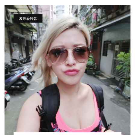
波痞愛碎念