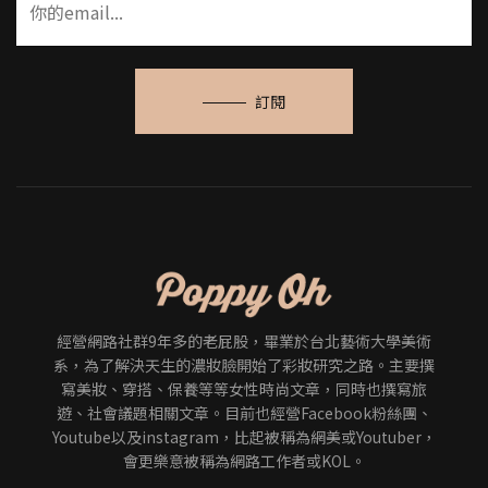
訂閱
經營網路社群9年多的老屁股，畢業於台北藝術大學美術
系，為了解決天生的濃妝臉開始了彩妝研究之路。主要撰
寫美妝、穿搭、保養等等女性時尚文章，同時也撰寫旅
遊、社會議題相關文章。目前也經營Facebook粉絲團、
Youtube以及instagram，比起被稱為網美或Youtuber，
會更樂意被稱為網路工作者或KOL。