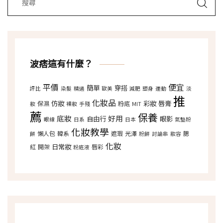
波痞這有什麼？
平價
便宜
簡單
穿搭
評比
染髮
精選
歐美
減肥
塑身
運動
淡
推
化妝品
仿妝
彩妝
唇膏
保濕
粉底
妝
裸妝
手殘
MIT
薦
保養
底妝
好用
自由行
眼影
眼線
日系
日本
氣墊粉
化妝教學
懶人包
韓系
遮瑕
光澤
腮
餅
粉餅
討論串
妝容
化妝
日常妝
紅
開架
唇彩
粉底液