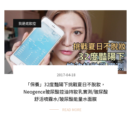
我是底妝控
2017-04-18
「保養」32度豔陽下挑戰夏日不脫妝，
Neogence玻尿酸控油持妝乳實測/玻尿酸
舒活噴霧水/玻尿酸能量水面膜
READ MORE