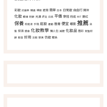
彩妝
簡單
日常妝
自由行
遮瑕
開架
討論串
精選
裸妝
日本
化妝
平價
穿搭
光澤
粉底
腮紅
眼線
粉餅
評比
日系
MIT
推薦
保養
便宜
底妝
唇膏
眼影
粉底液
手殘
運動
染
化妝教學
化妝品
保濕
懶人包
唇彩
髮
塑身
減肥
氣墊粉
好用
仿妝
韓系
餅
妝容
淡妝
歐美