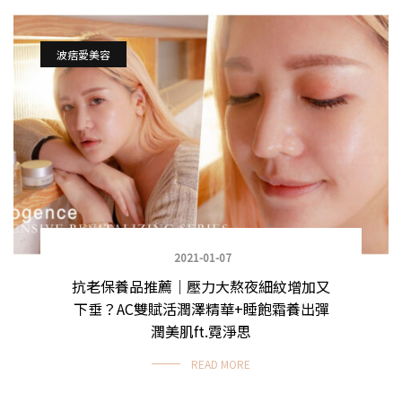
波痞愛美容
2021-01-07
抗老保養品推薦｜壓力大熬夜細紋增加又
下垂？AC雙賦活潤澤精華+睡飽霜養出彈
潤美肌ft.霓淨思
READ MORE