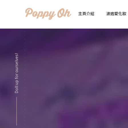
主頁介紹
波痞愛化妝
時
實用日常妝
顯
Doll up for ourselves!
化妝品用法解惑懶人
香
新手必看基礎化妝分
指
彩妝色彩學
自
化妝品大評比
想
化妝品大採購
飾