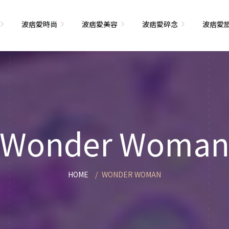
波痞愛時尚
波痞愛美容
波痞愛碎念
波痞愛
文青牢騷
尚單品大採購
海外網購教學
臉部保養
日本自由行
71的老屋改造
瘦穿搭
超強逛街地圖
私服穿搭
保養省錢攻略
首爾自由行
包
相片雜記
香惹人愛
季節穿搭
身體保養
峇里島自由行
Wonder Woma
解教學
小狗喔唷日記
甲也是閃亮亮
主題穿搭
簡易編髮教學
長灘島自由行
藝術大學生活
己動手手工做！
染燙日記
泰國自由行
HOME
WONDER WOMAN
藝文活動
要什麼動手做
頭髮保養
巴黎自由行
品搭配
美髮小工具
美國自由行