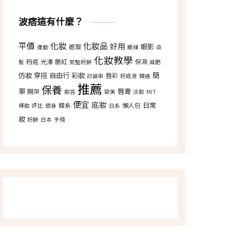
波痞這有什麼？
平價
化妝
化妝品
好用
眼影
遮瑕
運動
眼線
染
化妝教學
粉底
光澤
腮紅
保濕
髮
氣墊粉餅
減肥
仿妝
穿搭
自由行
彩妝
簡
唇彩
討論串
粉底液
精選
推薦
保養
單
唇膏
開架
妝容
歐美
淡妝
MIT
便宜
底妝
日常
韓系
懶人包
裸妝
評比
塑身
日系
妝
粉餅
日本
手殘