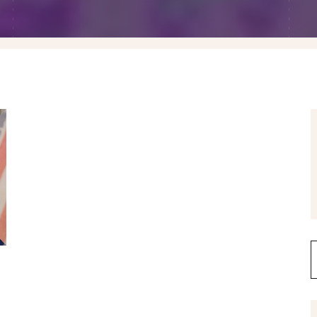
假髮變變變
香港自由行
塑身運動
台灣小旅行
減肥塑身週記
醫美小區
相聚好餐廳