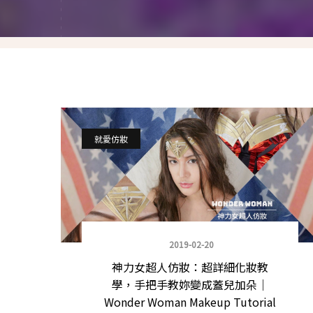
就愛仿妝
名人妝容解析
瘋狂特殊妝
我是底妝控
電力眉眼
就愛仿妝
唇彩腮紅
超好用必敗刷具
化妝品收納
2019-02-20
神力女超人仿妝：超詳細化妝教
媽媽的日常妝
學，手把手教妳變成蓋兒加朵｜
Wonder Woman Makeup Tutorial