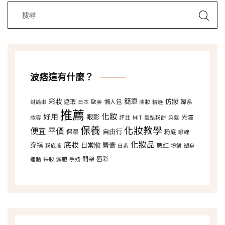
波痞這有什麼？
彩妝
簡單
仿妝
遮瑕
懶人包
韓系
討論串
日本
歐美
淡妝
精選
推薦
化妝
好用
眼影
光澤
妝容
評比
MIT
氣墊粉餅
染髮
保養
化妝教學
便宜
平價
自由行
保濕
粉底
眼線
化妝品
底妝
穿搭
日常妝
唇膏
腮紅
粉底液
日系
粉餅
塑身
開架
唇彩
運動
裸妝
減肥
手殘