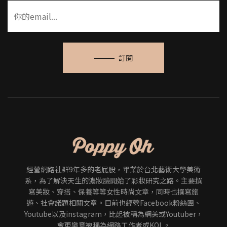
訂閱
經營網路社群9年多的老屁股，畢業於台北藝術大學美術
系，為了解決天生的濃妝臉開始了彩妝研究之路。主要撰
寫美妝、穿搭、保養等等女性時尚文章，同時也撰寫旅
遊、社會議題相關文章。目前也經營Facebook粉絲團、
Youtube以及instagram，比起被稱為網美或Youtuber，
會更樂意被稱為網路工作者或KOL。