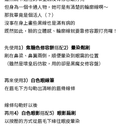
但身為一個卡通人物，她可是有清楚的輪廓線啊～
那我畢竟是個活人（？）
沒事在身上畫些黑線也是滿有病的
既然如此，臉的立體感、輪廓線就要靠修容跟打亮囉！
先使用
1）焦糖色修容餅
搭配
2）暈染鬆刷
刷在鼻梁、鼻翼兩側，順便暈染到眼窩的位置
（雖然是壞皇后仿妝，用的卻是黑魔女修容盤）
再來使用
3）白色眼線筆
在眉毛下方勾勒出清晰的眉骨線條
線條勾勒好以後
再用
4）白色眼影
搭配
5）眼影扁刷
以按壓的方式從眉毛下緣往眼皮暈染