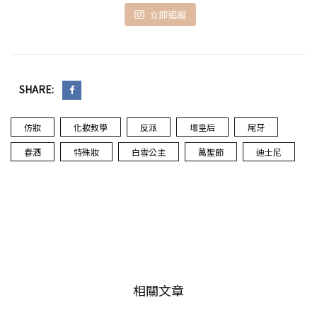
立即追蹤
SHARE:
仿妝
化妝教學
反派
壞皇后
尾牙
春酒
特殊妝
白雪公主
萬聖節
迪士尼
相關文章