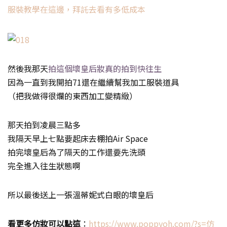
服裝教學在這邊，拜託去看有多低成本
然後我那天
拍這個壞皇后妝真的拍到快往生
因為一直到我開拍71還在繼續幫我加工服裝道具
（把我做得很爛的東西加工變精緻）
那天拍到凌晨三點多
我隔天早上七點要起床去棚拍Air Space
拍完壞皇后為了隔天的工作還要先洗頭
完全進入往生狀態啊
所以最後送上一張溫蒂妮式白眼的壞皇后
看更多仿妝可以點這
：
https://www.poppyoh.com/?s=仿