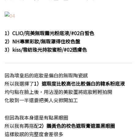
1）CLIO/完美無瑕霧光粉底液/#02白皙色
2）NH專業彩妝/無瑕罩得住校色盤
3）kiss/雪紡珠光持妝蜜粉/#02透膚色
因為壞皇后的底妝是偏白的無瑕陶瓷感
所以我選擇了
1）遮瑕度比較高也比較偏白的韓系粉底液
均勻點在臉上後，用沾溼的美妝蛋將底妝輕輕拍開
化妝到一半還要把美人尖掀開加工
但因為我本身還是有點黑眼圈
所以我有再搭配
2）鵝黃色的校色遮瑕膏遮蓋黑眼圈
這樣妝感的完整度會差很多