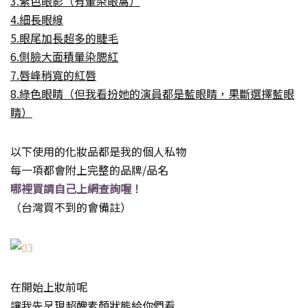
3.紫色眼影（有暈染眼窩）
4.細長眼線
5.眼尾加長超多的睫毛
6.側臉大面積暈染腮紅
7.唇峰稍寬的紅唇
8.綠色眼睛（但我看扮她的演員都是藍眼睛，果斷選擇藍眼
睛）
以下使用的化妝品都是我的個人私物
每一項都會附上完整的品牌/品名
哪裡買請自己上網查詢喔！
（台灣買不到的會備註）
在開始上妝前呢
讓我先呈現
超醜素顏
狀態給你們看