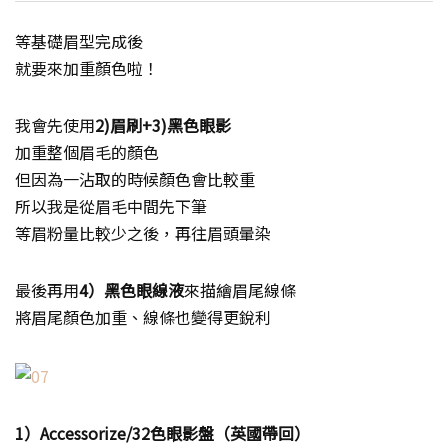
等基礎眉型完成後
就要來加重顏色啦！
我會先使用
2)眉刷+3)黑色眼影
加重整個眉毛的顏色
但因為一沾取的時候顏色會比較重
所以我是從眉毛中間先下筆
等眉粉量比較少之後，再往眉頭暈染
最後再用
4）黑色眼線液
來描繪眉尾線條
將眉尾顏色加重、線條也變得更銳利
1）Accessorize/32色眼影盤（英國帶回）