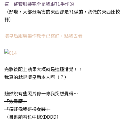
這一整套服裝完全是我跟71手作的
（好啦，大部分厲害的東西都是71做的，我做的東西比較
弱）
壞皇后服裝製作教學已寫好，點我去看
完妝後配上蘋果大概就是這種港覺！！
我真的就是壞皇后本人啊（？）
雖然說有些照片修一修我突然覺得…
「欸靠腰」
「這好像我哥扮女裝」
（哥哥躺著也中槍XDDDD）