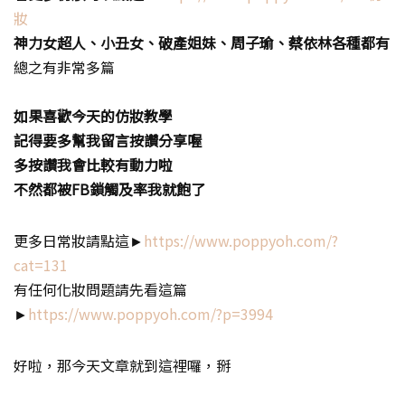
妝
神力女超人、小丑女、破產姐妹、周子瑜、蔡依林各種都有
總之有非常多篇
如果喜歡今天的仿妝教學
記得要多幫我留言按讚分享喔
多按讚我會比較有動力啦
不然都被FB鎖觸及率我就飽了
更多日常妝請點這►
https://www.poppyoh.com/?
cat=131
有任何化妝問題請先看這篇
►
https://www.poppyoh.com/?p=3994
好啦，那今天文章就到這裡囉，掰