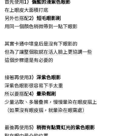
首先使用
1）偏藍的淺紫色眼影
在上眼皮大面積打底
另外也搭配
2）短毛眼影刷
用同一個顏色稍微帶到一點下眼影
其實卡通中壞皇后是沒有下眼影的
但為了讓整個妝感在活人臉上更協調一些
這個步驟還是有必要的
接著再使用
3）深紫色眼影
深紫色眼影很容易下手太重
所以要搭配
4）暈染鬆刷
少量沾取、多層疊擦，慢慢暈染在眼皮摺上
（如果沒有眼皮摺，就暈染在眼窩處）
最後再使用
5）稍微有點霓虹光的紫色眼影
點在眼中最凸的位置