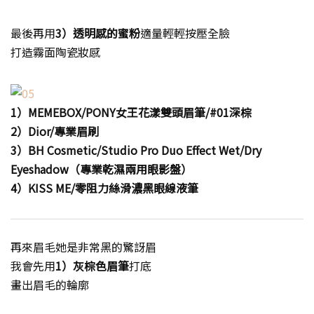
最後再用
3）透明感的蜜粉
適量輕輕按壓全臉
打造霧面陶瓷妝感
1）MEMEBOX/PONY女王花漾雙頭眉筆/#01深棕
2）Dior/專業眉刷
3）BH Cosmetic/Studio Pro Duo Effect Wet/Dry
Eyeshadow（專業乾濕兩用眼影盤）
4）KISS ME/零阻力絲滑濃黑眼線液筆
再來眉毛她是非常黑的驚訝眉
我會先用
1）灰棕色眉筆
打底
畫出眉毛的輪廓