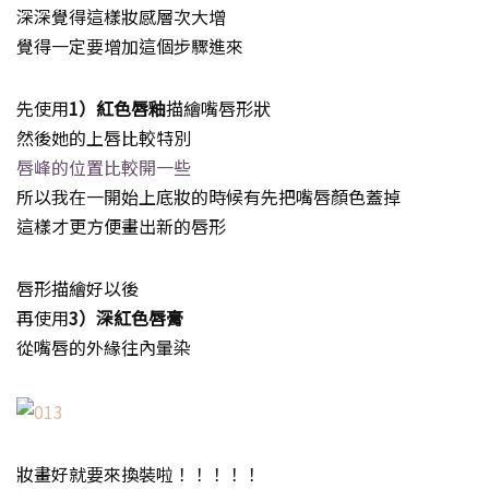
深深覺得這樣妝感層次大增
覺得一定要增加這個步驟進來
先使用
1）紅色唇釉
描繪嘴唇形狀
然後她的上唇比較特別
唇峰的位置比較開一些
所以我在一開始上底妝的時候有先把嘴唇顏色蓋掉
這樣才更方便畫出新的唇形
唇形描繪好以後
再使用
3）深紅色唇膏
從嘴唇的外緣往內暈染
妝畫好就要來換裝啦！！！！！