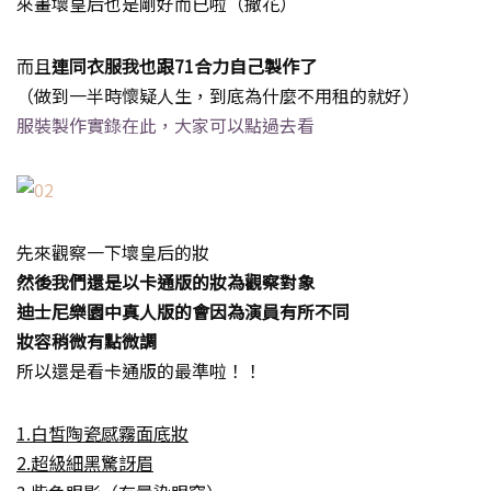
來畫壞皇后也是剛好而已啦（撒花）
而且
連同衣服我也跟71合力自己製作了
（做到一半時懷疑人生，到底為什麼不用租的就好）
服裝製作實錄在此，大家可以點過去看
先來觀察一下壞皇后的妝
然後我們還是以卡通版的妝為觀察對象
迪士尼樂園中真人版的會因為演員有所不同
妝容稍微有點微調
所以還是看卡通版的最準啦！！
1.白皙陶瓷感霧面底妝
2.超級細黑驚訝眉