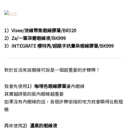
1）Visee/流線聚焦眼線膠筆/BR320
2）Za/一筆深邃眼線液/BK999
3）INTEGRATE 櫻特芮/超順手抗暈染眼線膠筆/BK999
對於反派來說眼線可說是一個超重要的步驟啊！
我會先使用
1）咖啡色眼線膠筆
畫內眼線
其實越誇張的妝內眼線越重要
如果沒有內眼線的話，各個步驟銜接的地方就會顯得比較粗
糙
再來使用
2）濃黑的眼線液