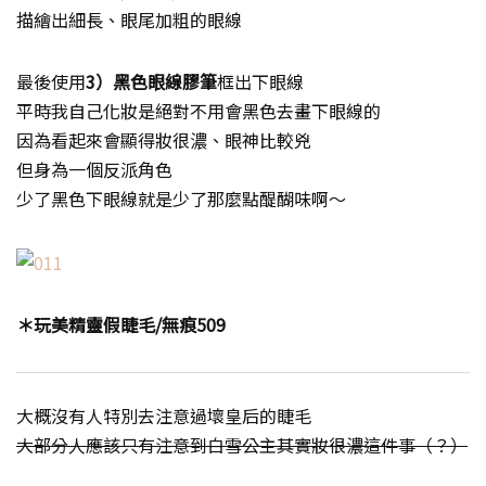
描繪出細長、眼尾加粗的眼線
最後使用
3）黑色眼線膠筆
框出下眼線
平時我自己化妝是絕對不用會黑色去畫下眼線的
因為看起來會顯得妝很濃、眼神比較兇
但身為一個反派角色
少了黑色下眼線就是少了那麼點醍醐味啊～
＊玩美精靈假睫毛/無痕509
大概沒有人特別去注意過壞皇后的睫毛
大部分人應該只有注意到白雪公主其實妝很濃這件事（？）