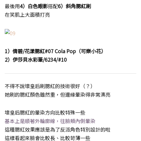
最後用
4）白色眼影
搭配
6）斜角腮紅刷
在笑肌上大面積打亮
1）倩碧/花漾腮紅#07 Cola Pop（可樂小花）
2）伊莎貝水彩筆/6234/#10
不得不說壞皇后刷腮紅的技術很好（？）
她刷的腮紅顏色雖然重，但邊緣暈染得非常漂亮
壞皇后腮紅的暈染方向比較特殊一些
基本上是順著外輪廓線，往臉頰內側暈染
這種腮紅效果應該是為了反派角色特別設計的啦
這樣看起來臉會比較長、比較苛薄一些