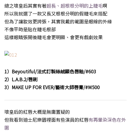
總之壞皇后其實有著
超長、超根根分明的上睫毛
啊
所以我就選了一款又長又根根分明的假睫毛來搭配
但為了讓妝效更誇張，其實我戴的範圍是眼線的外緣
不像平時是貼在睫毛根部
這樣眼睛張開後睫毛會更明顯、會更有戲劇效果
1）Beyoutiful/法式訂製絲絨顯色唇釉/#603
2）L.A.B.2/唇刷
3）MAKE UP FOR EVER/藝術大師唇膏/#M500
壞皇后的紅唇大概是無庸置疑的
但我看到迪士尼樂園裡面有些演員的紅唇
有再暈染深色在外
圍