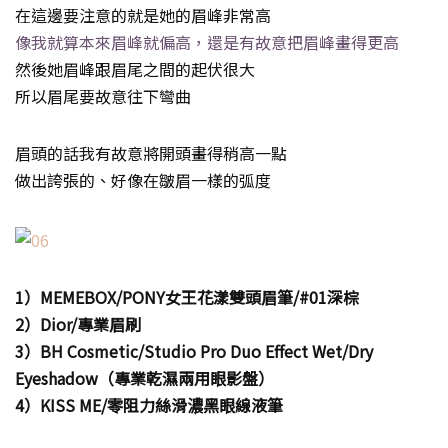
在這邊要注意的就是她的眉峰非常高
像我就算本來眉峰就偏高，還是有故意把眉峰畫得更高
然後她眉峰跟眉尾之間的起伏很大
所以眉尾要故意往下彎曲
眉頭的話我有故意將開頭畫得稍高一點
做出誇張的、好像在皺眉一樣的弧度
1）MEMEBOX/PONY女王花漾雙頭眉筆/#01深棕
2）Dior/專業眉刷
3）BH Cosmetic/Studio Pro Duo Effect Wet/Dry
Eyeshadow（專業乾濕兩用眼影盤）
4）KISS ME/零阻力絲滑濃黑眼線液筆