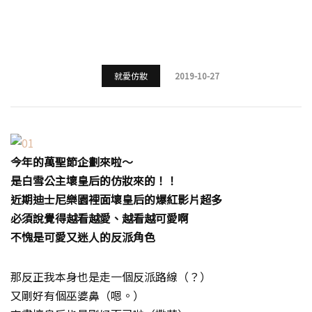
就愛仿妝
2019-10-27
今年的萬聖節企劃來啦～
是白雪公主壞皇后的仿妝來的！！
近期迪士尼樂園裡面壞皇后的爆紅影片超多
必須說覺得越看越愛、越看越可愛啊
不愧是可愛又迷人的反派角色
那反正我本身也是走一個反派路線（？）
又剛好有個巫婆鼻（嗯。）