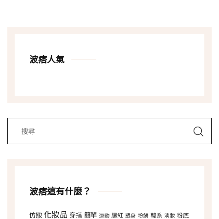
波痞人氣
波痞這有什麼？
化妝品
仿妝
穿搭
簡單
腮紅
韓系
粉底
運動
塑身
粉餅
淡妝