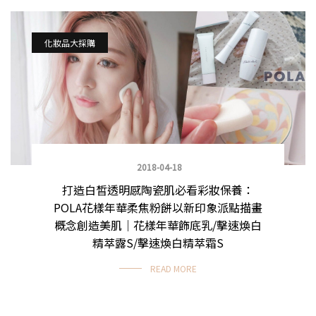
化妝品大採購
2018-04-18
打造白皙透明感陶瓷肌必看彩妝保養：
POLA花樣年華柔焦粉餅以新印象派點描畫
概念創造美肌｜花樣年華飾底乳/擊速煥白
精萃露S/擊速煥白精萃霜S
READ MORE