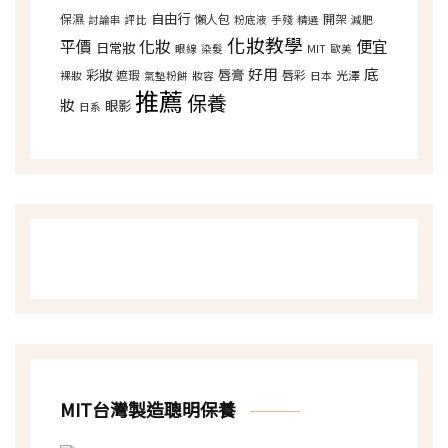
自由行
保濕
懶人包
開架
討論串
評比
粉底液
手殘
精選
減肥
化妝教學
平價
化妝
便宜
日常妝
眼線
染髮
MIT
歐美
好用
底
彩妝
唇膏
遮瑕
唇彩
光澤
裸妝
氣墊粉餅
妝容
日本
推薦
保養
妝
眼影
日系
MIT台灣製造聰明保養