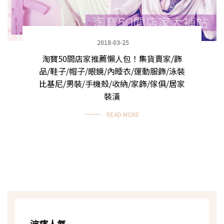
2018-03-25
淘寶50間店家推薦懶人包！集貨賣家/飾
品/鞋子/帽子/眼鏡/內睡衣/運動服飾/泳裝
比基尼/男裝/手機殼/收納/家飾/傢俱/居家
裝潢
READ MORE
波痞人氣