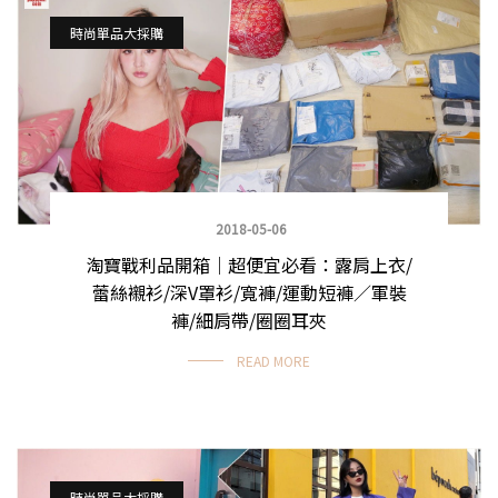
時尚單品大採購
2018-05-06
淘寶戰利品開箱｜超便宜必看：露肩上衣/
蕾絲襯衫/深V罩衫/寬褲/運動短褲／軍裝
褲/細肩帶/圈圈耳夾
READ MORE
時尚單品大採購