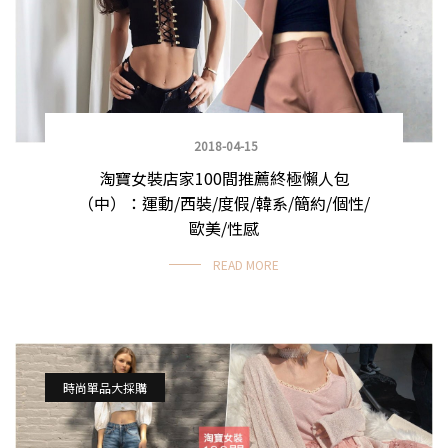
2018-04-15
淘寶女裝店家100間推薦終極懶人包
（中）：運動/西裝/度假/韓系/簡約/個性/
歐美/性感
READ MORE
時尚單品大採購