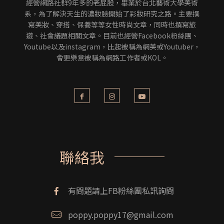
經營網路社群9年多的老屁股，畢業於台北藝術大學美術
系，為了解決天生的濃妝臉開始了彩妝研究之路。主要撰
寫美妝、穿搭、保養等等女性時尚文章，同時也撰寫旅
遊、社會議題相關文章。目前也經營Facebook粉絲團、
Youtube以及instagram，比起被稱為網美或Youtuber，
會更樂意被稱為網路工作者或KOL。
聯絡我
有問題請上FB粉絲團私訊詢問
poppy.poppy17@gmail.com