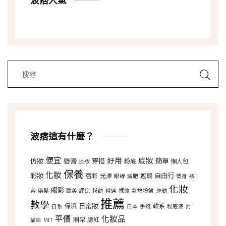
波痞這有什麼？
便宜
好用
底妝
仿妝
唇膏
穿搭
簡單
粉底
懶人包
淡妝
保養
化妝
彩妝
自由行
唇彩
光澤
遮瑕
眼線
減肥
塑身
妝
化妝
眼影
容
染髮
歐美
評比
粉餅
精選
裸妝
氣墊粉餅
運動
推薦
教學
日常妝
保濕
韓系
日系
日本
手殘
粉底液
討
平價
化妝品
開架
腮紅
論串
MIT